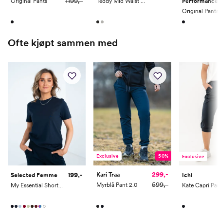
1199,-
Original Pants
Teddy Mid Waist Wide Pants
Performance
Ofte kjøpt sammen med
Exclusive
50%
Exclusive
299,-
199,-
Kari Traa
Selected Femme
Ichi
599,-
Myrblå Pant 2.0
My Essential Short Sleeve O-Neck Tee
Kate Capri Pa