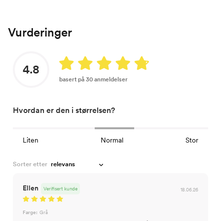
Vurderinger
4.8
basert på 30 anmeldelser
Hvordan er den i størrelsen?
Liten
Normal
Stor
Sorter etter
Ellen
Verifisert kunde
18.06.26
Farge:
Grå