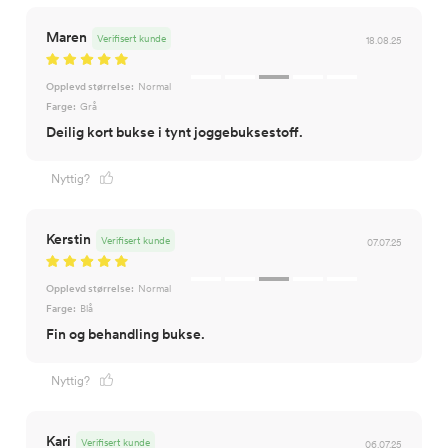
Maren
Verifisert kunde
18.08.25
Opplevd størrelse:
Normal
Farge:
Grå
Deilig kort bukse i tynt joggebuksestoff.
Nyttig?
Kerstin
Verifisert kunde
07.07.25
Opplevd størrelse:
Normal
Farge:
Blå
Fin og behandling bukse.
Nyttig?
Kari
Verifisert kunde
06.07.25