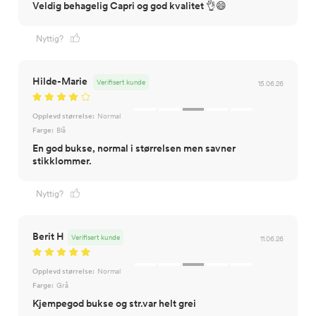
Veldig behagelig Capri og god kvalitet 👌😄
Nyttig?
Hilde-Marie
Verifisert kunde
15.06.26
Opplevd størrelse:
Normal
Farge:
Blå
En god bukse, normal i størrelsen men savner
stikklommer.
Nyttig?
Berit H
Verifisert kunde
11.06.26
Opplevd størrelse:
Normal
Farge:
Grå
Kjempegod bukse og str.var helt grei