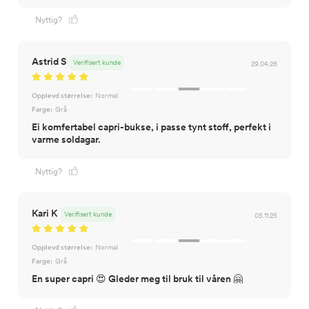
Nyttig?
Astrid S
Verifisert kunde
29.04.26
Opplevd størrelse:
Normal
Farge:
Grå
Ei komfertabel capri-bukse, i passe tynt stoff, perfekt i
varme soldagar.
Nyttig?
Kari K
Verifisert kunde
05.11.25
Opplevd størrelse:
Normal
Farge:
Grå
En super capri 😍 Gleder meg til bruk til våren 🤗