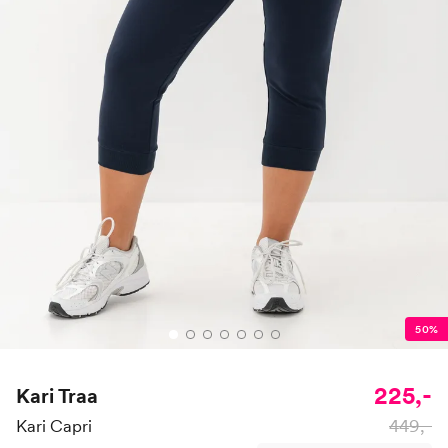
50%
225,-
Kari Traa
449,-
Kari Capri