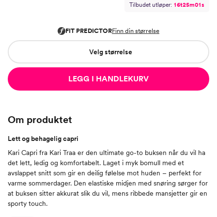
Tilbudet utløper:
1
6
t
2
5
m
0
0
s
Velg størrelse
LEGG I HANDLEKURV
Om produktet
Lett og behagelig capri
Kari Capri fra Kari Traa er den ultimate go-to buksen når du vil ha
det lett, ledig og komfortabelt. Laget i myk bomull med et
avslappet snitt som gir en deilig følelse mot huden – perfekt for
varme sommerdager. Den elastiske midjen med snøring sørger for
at buksen sitter akkurat slik du vil, mens ribbede mansjetter gir en
sporty touch.