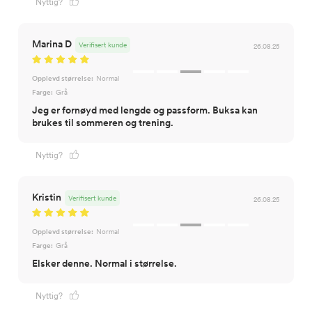
Nyttig?
Marina D
Verifisert kunde
26.08.25
Opplevd størrelse:
Normal
Farge:
Grå
Jeg er fornøyd med lengde og passform. Buksa kan
brukes til sommeren og trening.
Nyttig?
Kristin
Verifisert kunde
26.08.25
Opplevd størrelse:
Normal
Farge:
Grå
Elsker denne. Normal i størrelse.
Nyttig?