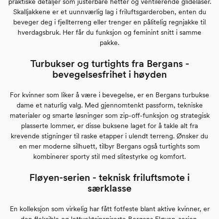
praktiske detaljer som justerbare hetter og ventilerende glidelåser.
Skalljakkene er et uunnværlig lag i friluftsgarderoben, enten du
beveger deg i fjellterreng eller trenger en pålitelig regnjakke til
hverdagsbruk. Her får du funksjon og feminint snitt i samme
pakke.
Turbukser og turtights fra Bergans -
bevegelsesfrihet i høyden
For kvinner som liker å være i bevegelse, er en Bergans turbukse
dame et naturlig valg. Med gjennomtenkt passform, tekniske
materialer og smarte løsninger som zip-off-funksjon og strategisk
plasserte lommer, er disse buksene laget for å takle alt fra
krevende stigninger til raske etapper i ulendt terreng. Ønsker du
en mer moderne silhuett, tilbyr Bergans også turtights som
kombinerer sporty stil med slitestyrke og komfort.
Fløyen-serien - teknisk friluftsmote i
særklasse
En kolleksjon som virkelig har fått fotfeste blant aktive kvinner, er
den fleksible og lettvektsinspirerte Bergans Fløyen-serien.