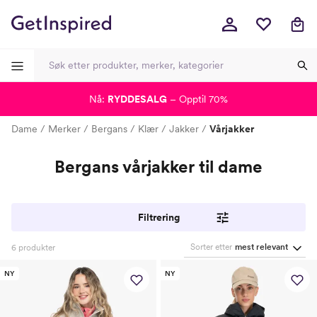
Nå:
RYDDESALG
– Opptil 70%
-
-
-
-
Dame
Merker
Bergans
Klær
Jakker
Vårjakker
Bergans vårjakker til dame
Filtrering
Sorter etter
mest relevant
6
produkter
NY
NY