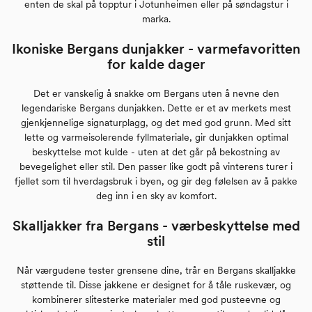
enten de skal på topptur i Jotunheimen eller på søndagstur i
marka.
Ikoniske Bergans dunjakker - varmefavoritten
for kalde dager
Det er vanskelig å snakke om Bergans uten å nevne den
legendariske Bergans dunjakken. Dette er et av merkets mest
gjenkjennelige signaturplagg, og det med god grunn. Med sitt
lette og varmeisolerende fyllmateriale, gir dunjakken optimal
beskyttelse mot kulde - uten at det går på bekostning av
bevegelighet eller stil. Den passer like godt på vinterens turer i
fjellet som til hverdagsbruk i byen, og gir deg følelsen av å pakke
deg inn i en sky av komfort.
Skalljakker fra Bergans - værbeskyttelse med
stil
Når værgudene tester grensene dine, trår en Bergans skalljakke
støttende til. Disse jakkene er designet for å tåle ruskevær, og
kombinerer slitesterke materialer med god pusteevne og