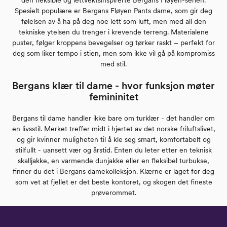
Spesielt populære er Bergans Fløyen Pants dame, som gir deg
følelsen av å ha på deg noe lett som luft, men med all den
tekniske ytelsen du trenger i krevende terreng. Materialene
puster, følger kroppens bevegelser og tørker raskt – perfekt for
deg som liker tempo i stien, men som ikke vil gå på kompromiss
med stil.
Bergans klær til dame - hvor funksjon møter
femininitet
Bergans til dame handler ikke bare om turklær - det handler om
en livsstil. Merket treffer midt i hjertet av det norske friluftslivet,
og gir kvinner muligheten til å kle seg smart, komfortabelt og
stilfullt - uansett vær og årstid. Enten du leter etter en teknisk
skalljakke, en varmende dunjakke eller en fleksibel turbukse,
finner du det i Bergans damekolleksjon. Klærne er laget for deg
som vet at fjellet er det beste kontoret, og skogen det fineste
prøverommet.