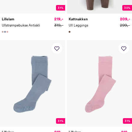
31%
30%
219,-
209,-
Lillelam
Kattnakken
319,-
299,-
Ullstrømpebukse Antiskli
Ull Leggings
31%
31%