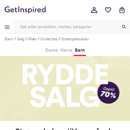
Barn
Salg
Klær
Undertøy
Strømpebukser
-
-
-
-
Dame
Herre
Barn