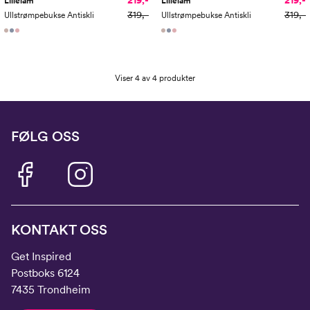
219,-
219,-
Lillelam
Lillelam
319,-
319,-
Ullstrømpebukse Antiskli
Ullstrømpebukse Antiskli
Viser 4 av 4 produkter
FØLG OSS
KONTAKT OSS
Get Inspired
Postboks 6124
7435 Trondheim