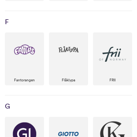
F
Fantorangen
Flåklypa
FRII
G