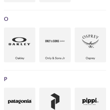
O
Oakley
Only & Sons Jr
Osprey
P