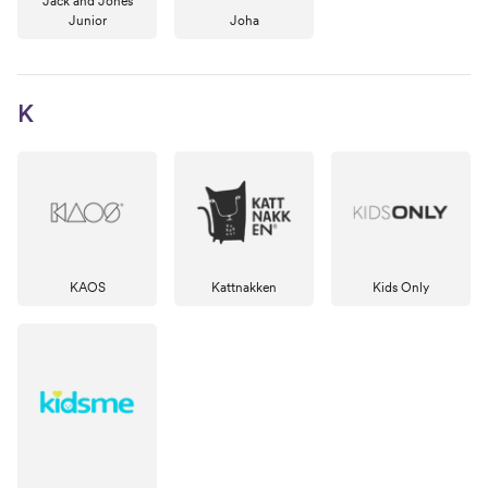
Jack and Jones
Junior
Joha
K
KAOS
Kattnakken
Kids Only