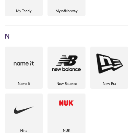
My Teddy
My1ofNorway
N
Name It
New Balance
New Era
Nike
NUK