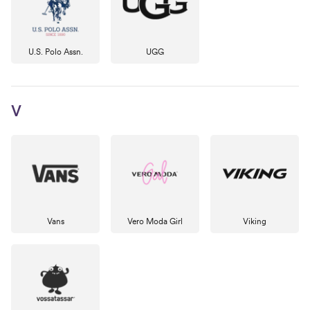
U.S. Polo Assn.
UGG
V
Vans
Vero Moda Girl
Viking