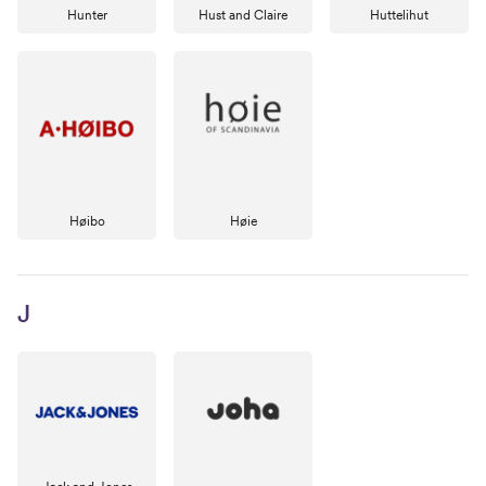
Hunter
Hust and Claire
Huttelihut
Høibo
Høie
J