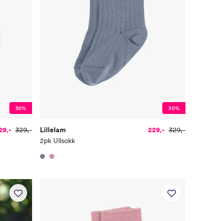
30%
30%
29,-
329,-
Lillelam
229,-
329,-
2pk Ullsokk