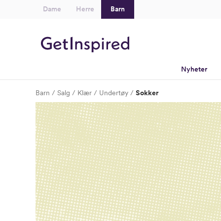
Dame
Herre
Barn
Nyheter
Barn
Salg
Klær
Undertøy
Sokker