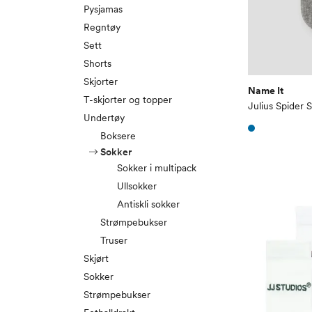
Pysjamas
Regntøy
Sett
Shorts
Skjorter
Name It
T-skjorter og topper
Julius Spider 
Undertøy
Boksere
Sokker
Sokker i multipack
Ullsokker
Antiskli sokker
Strømpebukser
Truser
Skjørt
Sokker
Strømpebukser