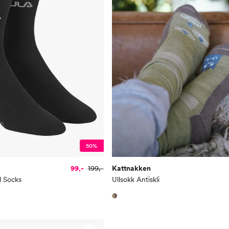
50%
99,-
199,-
Kattnakken
l Socks
Ullsokk Antiskli