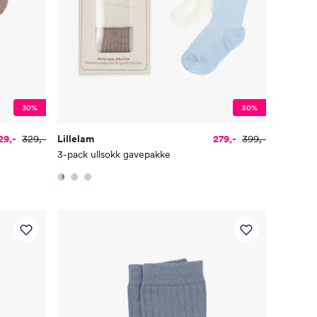
30%
30%
29,-
329,-
Lillelam
279,-
399,-
3-pack ullsokk gavepakke