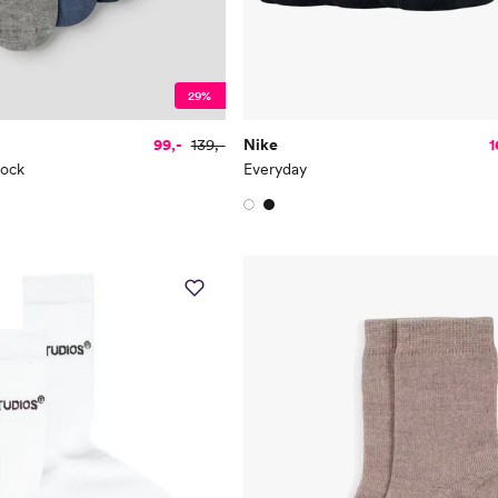
29%
99,-
139,-
Nike
1
Sock
Everyday