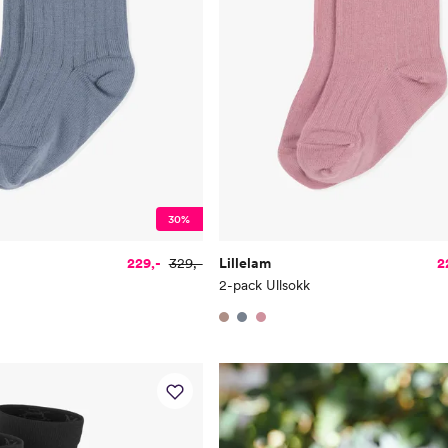
30%
229,-
329,-
Lillelam
2
2-pack Ullsokk