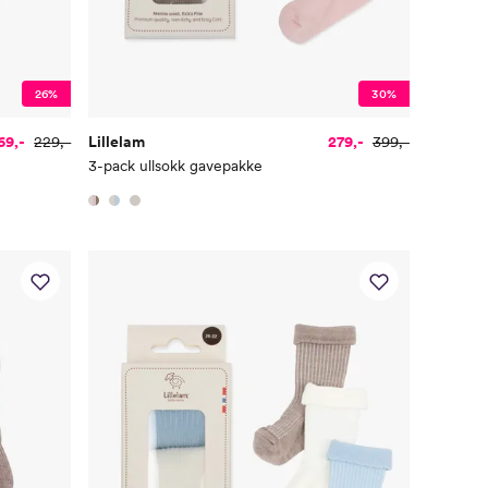
26%
30%
69,-
229,-
Lillelam
279,-
399,-
3-pack ullsokk gavepakke