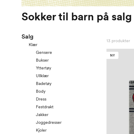
Sokker til barn på salg
Salg
13
produkter
Klær
Gensere
NY
Bukser
Yttertøy
Ullklær
Badetøy
Body
Dress
Festdrakt
Jakker
Joggedresser
Kjoler