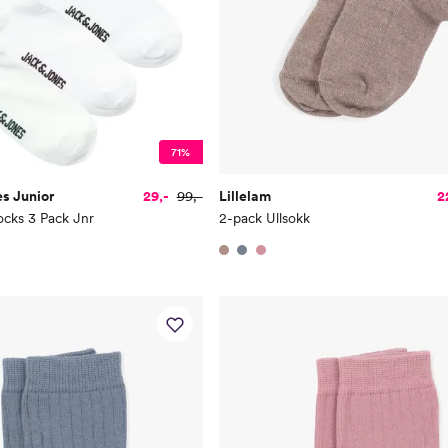
71%
s Junior
29,-
99,-
Lillelam
2
ocks 3 Pack Jnr
2-pack Ullsokk