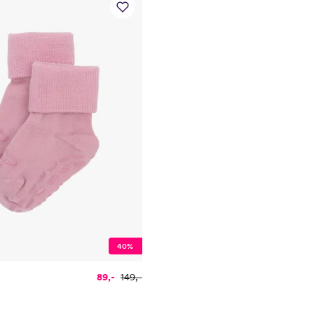
40%
89,-
149,-