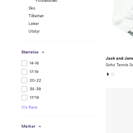
Fotballdrakt
Sko
Tilbehør
Leker
Utstyr
Størrelse
Jack and Jone
14-16
Soho Tennis S
17-19
20-22
35-38
17/19
Vis flere
Merker