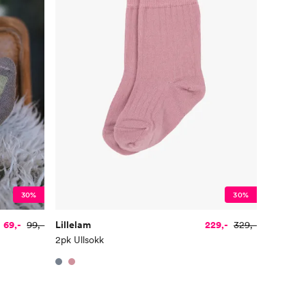
30%
30%
69,-
99,-
Lillelam
229,-
329,-
2pk Ullsokk