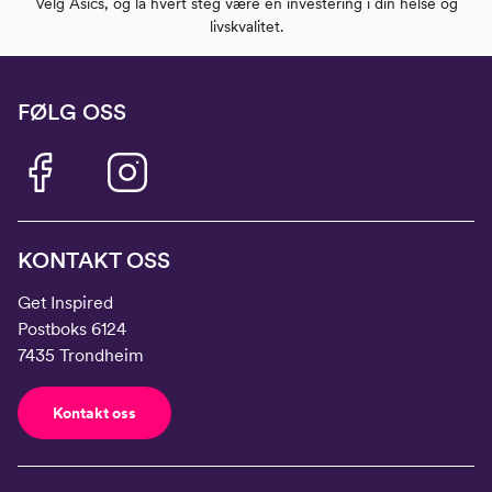
Velg Asics, og la hvert steg være en investering i din helse og
livskvalitet.
FØLG OSS
KONTAKT OSS
Get Inspired
Postboks 6124
7435 Trondheim
Kontakt oss