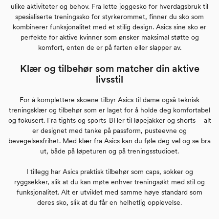
ulike aktiviteter og behov. Fra lette joggesko for hverdagsbruk til
spesialiserte treningssko for styrkerommet, finner du sko som
kombinerer funksjonalitet med et stilig design. Asics sine sko er
perfekte for aktive kvinner som ønsker maksimal støtte og
komfort, enten de er på farten eller slapper av.
Klær og tilbehør som matcher din aktive
livsstil
For å komplettere skoene tilbyr Asics til dame også teknisk
treningsklær og tilbehør som er laget for å holde deg komfortabel
og fokusert. Fra tights og sports-BHer til løpejakker og shorts – alt
er designet med tanke på passform, pusteevne og
bevegelsesfrihet. Med klær fra Asics kan du føle deg vel og se bra
ut, både på løpeturen og på treningsstudioet.
I tillegg har Asics praktisk tilbehør som caps, sokker og
ryggsekker, slik at du kan møte enhver treningsøkt med stil og
funksjonalitet. Alt er utviklet med samme høye standard som
deres sko, slik at du får en helhetlig opplevelse.