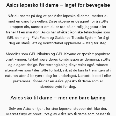
Asics løpesko til dame – laget for bevegelse
Når du snører på deg et par Asics løpesko til dame, merker du
med en gang forskjellen. Disse skoene er designet for å støtte
kroppen din, uansett om du er ute på en rolig joggetur eller
trener til en maraton. Asics har utviklet ikoniske teknologier som
GEL-demping, FlyteFoam og Guidance Trusstic System for å gi
deg en stabil, lett og komfortabel opplevelse – steg for steg.
Modeller som GEL-Nimbus og GEL-Kayano er spesielt populære
blant kvinner, takket være deres kombinasjon av demping, støtte
og elegant design. For terrengløping tilbyr Asics også robuste
alternativer som tåler tøffe forhold, slik at du kan ta treningen ut i
naturen uten å bekymre deg for underlaget. Uansett løpestil eller
preferanse, finnes det en Asics løpesko til dame som er
skreddersydd for deg.
Asics sko til dame – mer enn bare løping
Selv om Asics er kjent for sine løpesko, stopper det ikke der.
Merket tilbyr et bredt utvalg av Asics sko til dame som passer til