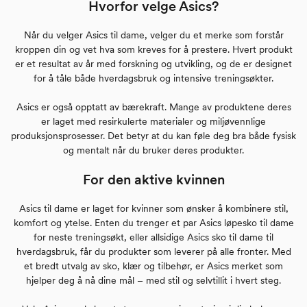
Hvorfor velge Asics?
Når du velger Asics til dame, velger du et merke som forstår
kroppen din og vet hva som kreves for å prestere. Hvert produkt
er et resultat av år med forskning og utvikling, og de er designet
for å tåle både hverdagsbruk og intensive treningsøkter.
Asics er også opptatt av bærekraft. Mange av produktene deres
er laget med resirkulerte materialer og miljøvennlige
produksjonsprosesser. Det betyr at du kan føle deg bra både fysisk
og mentalt når du bruker deres produkter.
For den aktive kvinnen
Asics til dame er laget for kvinner som ønsker å kombinere stil,
komfort og ytelse. Enten du trenger et par Asics løpesko til dame
for neste treningsøkt, eller allsidige Asics sko til dame til
hverdagsbruk, får du produkter som leverer på alle fronter. Med
et bredt utvalg av sko, klær og tilbehør, er Asics merket som
hjelper deg å nå dine mål – med stil og selvtillit i hvert steg.