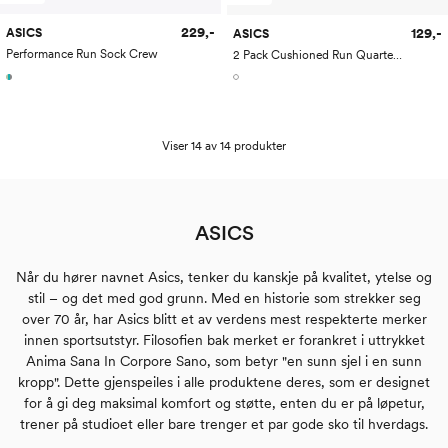
229,-
129,-
ASICS
ASICS
Performance Run Sock Crew
2 Pack Cushioned Run Quarter Sock
Viser 14 av 14 produkter
ASICS
Når du hører navnet Asics, tenker du kanskje på kvalitet, ytelse og
stil – og det med god grunn. Med en historie som strekker seg
over 70 år, har Asics blitt et av verdens mest respekterte merker
innen sportsutstyr. Filosofien bak merket er forankret i uttrykket
Anima Sana In Corpore Sano, som betyr "en sunn sjel i en sunn
kropp". Dette gjenspeiles i alle produktene deres, som er designet
for å gi deg maksimal komfort og støtte, enten du er på løpetur,
trener på studioet eller bare trenger et par gode sko til hverdags.