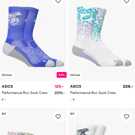
Unisex
44%
Unisex
129,-
229,-
ASICS
ASICS
229,-
Performance Run Sock Crew
Performance Run Sock Crew
NY
NY