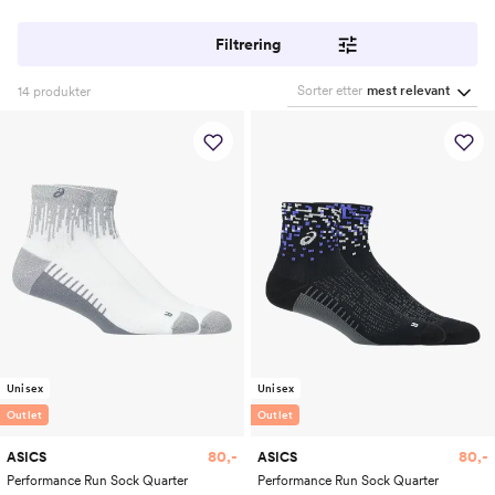
Filtrering
Sorter etter
mest relevant
14
produkter
Unisex
Unisex
Outlet
Outlet
80,-
80,-
ASICS
ASICS
Performance Run Sock Quarter
Performance Run Sock Quarter