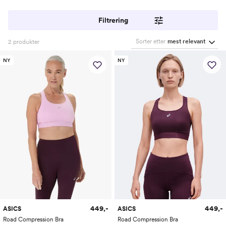
Filtrering
Sorter etter
mest relevant
2
produkter
NY
NY
449,-
449,-
ASICS
ASICS
Road Compression Bra
Road Compression Bra