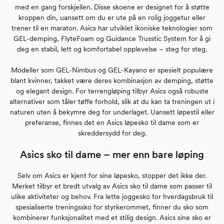
med en gang forskjellen. Disse skoene er designet for å støtte
kroppen din, uansett om du er ute på en rolig joggetur eller
trener til en maraton. Asics har utviklet ikoniske teknologier som
GEL-demping, FlyteFoam og Guidance Trusstic System for å gi
deg en stabil, lett og komfortabel opplevelse – steg for steg.
Modeller som GEL-Nimbus og GEL-Kayano er spesielt populære
blant kvinner, takket være deres kombinasjon av demping, støtte
og elegant design. For terrengløping tilbyr Asics også robuste
alternativer som tåler tøffe forhold, slik at du kan ta treningen ut i
naturen uten å bekymre deg for underlaget. Uansett løpestil eller
preferanse, finnes det en Asics løpesko til dame som er
skreddersydd for deg.
Asics sko til dame – mer enn bare løping
Selv om Asics er kjent for sine løpesko, stopper det ikke der.
Merket tilbyr et bredt utvalg av Asics sko til dame som passer til
ulike aktiviteter og behov. Fra lette joggesko for hverdagsbruk til
spesialiserte treningssko for styrkerommet, finner du sko som
kombinerer funksjonalitet med et stilig design. Asics sine sko er