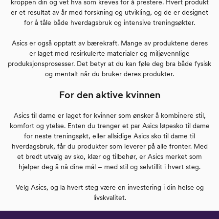
kroppen din og vet hva som kreves for å prestere. Hvert produkt
er et resultat av år med forskning og utvikling, og de er designet
for å tåle både hverdagsbruk og intensive treningsøkter.
Asics er også opptatt av bærekraft. Mange av produktene deres
er laget med resirkulerte materialer og miljøvennlige
produksjonsprosesser. Det betyr at du kan føle deg bra både fysisk
og mentalt når du bruker deres produkter.
For den aktive kvinnen
Asics til dame er laget for kvinner som ønsker å kombinere stil,
komfort og ytelse. Enten du trenger et par Asics løpesko til dame
for neste treningsøkt, eller allsidige Asics sko til dame til
hverdagsbruk, får du produkter som leverer på alle fronter. Med
et bredt utvalg av sko, klær og tilbehør, er Asics merket som
hjelper deg å nå dine mål – med stil og selvtillit i hvert steg.
Velg Asics, og la hvert steg være en investering i din helse og
livskvalitet.