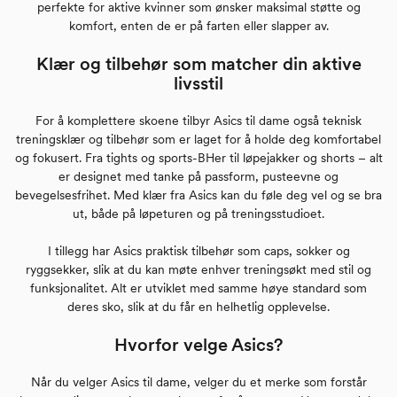
perfekte for aktive kvinner som ønsker maksimal støtte og
komfort, enten de er på farten eller slapper av.
Klær og tilbehør som matcher din aktive
livsstil
For å komplettere skoene tilbyr Asics til dame også teknisk
treningsklær og tilbehør som er laget for å holde deg komfortabel
og fokusert. Fra tights og sports-BHer til løpejakker og shorts – alt
er designet med tanke på passform, pusteevne og
bevegelsesfrihet. Med klær fra Asics kan du føle deg vel og se bra
ut, både på løpeturen og på treningsstudioet.
I tillegg har Asics praktisk tilbehør som caps, sokker og
ryggsekker, slik at du kan møte enhver treningsøkt med stil og
funksjonalitet. Alt er utviklet med samme høye standard som
deres sko, slik at du får en helhetlig opplevelse.
Hvorfor velge Asics?
Når du velger Asics til dame, velger du et merke som forstår