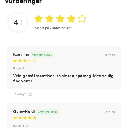
Vurderinger
4.1
basert på 7 anmeldelser
Karianne
Verifisert kunde
12.03.25
Farge:
Sort
Veldig små i størrelsen, så ble retur på meg. Men veldig
fine votter!
Nyttig?
Gunn-Heidi
Verifisert kunde
01.01.25
Farge:
Brun