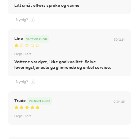
Litt små . ellwrs spreke og varme
Nyttig?
Line
Verifisert kunde
30.12.24
Farge:
Sort
Vottene var dyre, ikke god kvalitet. Selve
leveringstjeneste ga glimrende og enkel service.
Nyttig?
Trude
Verifisert kunde
01.04.26
Farge:
Sort