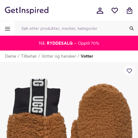
Nå:
RYDDESALG
– Opptil 70%
-
-
-
-
Dame
Tilbehør
Votter og hansker
Votter
Lagt i kurven, utmerket valg!
Til kassen