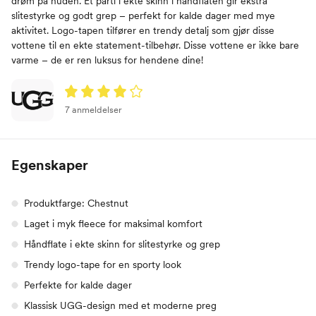
drøm på huden. Et parti i ekte skinn i håndflaten gir ekstra
slitestyrke og godt grep – perfekt for kalde dager med mye
aktivitet. Logo-tapen tilfører en trendy detalj som gjør disse
vottene til en ekte statement-tilbehør. Disse vottene er ikke bare
varme – de er ren luksus for hendene dine!
7 anmeldelser
Egenskaper
Produktfarge: Chestnut
Laget i myk fleece for maksimal komfort
Håndflate i ekte skinn for slitestyrke og grep
Trendy logo-tape for en sporty look
Perfekte for kalde dager
Klassisk UGG-design med et moderne preg