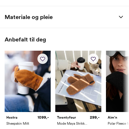
Materiale og pleie
Overdel: Skinn / Tekstil
Fôr: Tekstil
Anbefalt til deg
1099,-
299,-
Hestra
Twentyfour
Aim'n
Sheepskin Mitt
Mode Maya Strikkevott