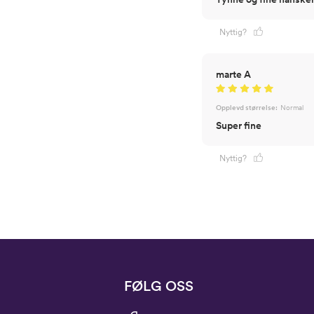
Nyttig?
marte A
Opplevd størrelse:
Normal
Super fine
Nyttig?
FØLG OSS