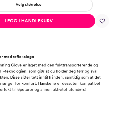
Velg størrelse
LEGG I HANDLEKURV
t
er med reflekslogo
nning Glove er laget med den fukttransporterende og
IT-teknologien, som gjør at du holder deg tørr og sval
ten. Disse sitter tett inntil hånden, samtidig som at det
e sørger for komfort. Hanskene er dessuten kompatibel
rfekt til løpeturer og annen aktivitet utendørs!