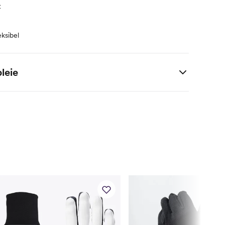
t
eksibel
leie
ster + 13% elastan + 9% nylon + 6% polyuretan / Håndflate:
elastan