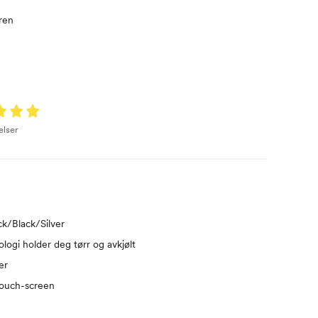
ren
elser
ck/Black/Silver
logi holder deg tørr og avkjølt
er
ouch-screen