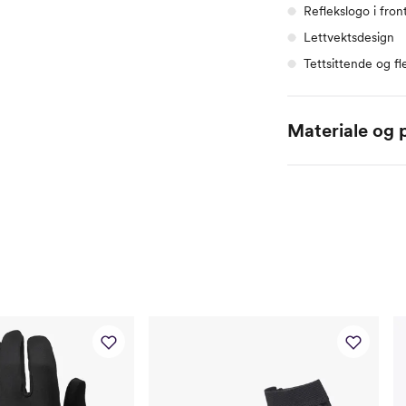
Reflekslogo i fron
Lettvektsdesign
Tettsittende og fl
Materiale og p
Håndflate: 72% polye
85% polyester + 15% 