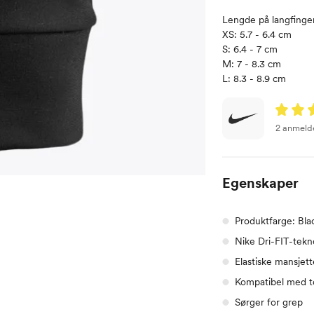
Lengde på langfinge
XS: 5.7 - 6.4 cm
S: 6.4 - 7 cm
M: 7 - 8.3 cm
L: 8.3 - 8.9 cm
2 anmeld
Egenskaper
Produktfarge: Bla
Nike Dri-FIT-tekno
Elastiske mansjett
Kompatibel med t
Sørger for grep