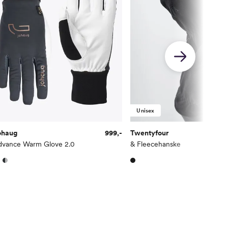
Unisex
ohaug
999,-
Twentyfour
dvance Warm Glove 2.0
& Fleecehanske