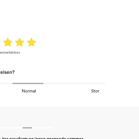
 anmeldelser
relsen?
Normal
Stor
r, bra passform og ingen gnagende sømmer.