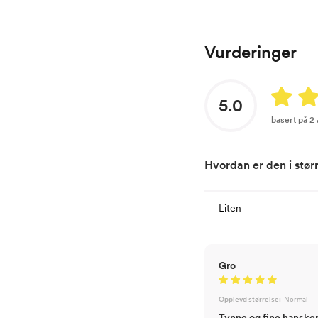
Vurderinger
5.0
basert på 2
Hvordan er den i stør
Liten
Gro
Opplevd størrelse:
Normal
Tynne og fine hanske