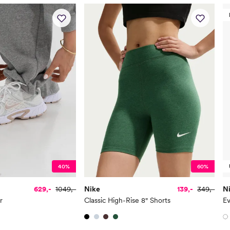
40%
60%
629,-
1049,-
Nike
139,-
349,-
N
r
Classic High-Rise 8" Shorts