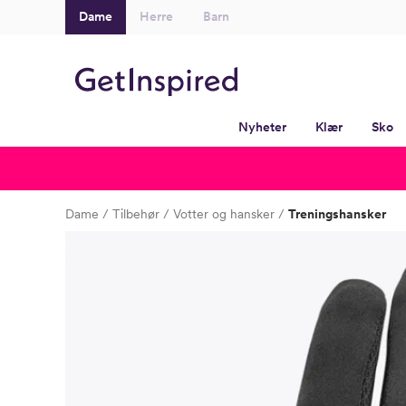
Dame
Herre
Barn
Nyheter
Klær
Sko
Dame
Tilbehør
Votter og hansker
Treningshansker