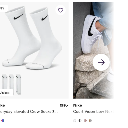
NY
Unisex
ike
199,-
Nike
2
Everyday Elevated Crew Socks 3pk
Court Vision Low Next Nature