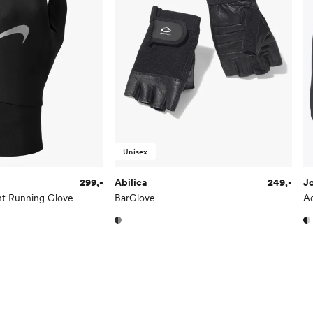
Unisex
299,-
Abilica
249,-
J
ht Running Glove
BarGlove
A