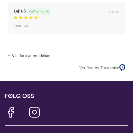
Lajla S
Verifisert kunde
05.08.26
Farge:
Lilla
Vis flere anmeldelser
Verified by Trustvoice
FØLG OSS