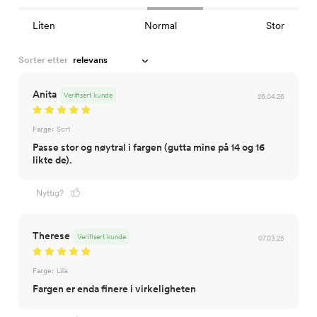
Liten
Normal
Stor
Sorter etter
Anita
Verifisert kunde
26.04.26
Farge:
Sort
Passe stor og nøytral i fargen (gutta mine på 14 og 16
likte de).
Nyttig?
Therese
Verifisert kunde
07.03.25
Farge:
Lilla
Fargen er enda finere i virkeligheten