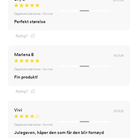
Opplevd størrelse:
Normal
Perfekt størelse
Nyttig?
Marlena B
15.01.24
Opplevd størrelse:
Normal
Fin produkt!
Nyttig?
Vivi
22.12.23
Opplevd størrelse:
Normal
Julegaven, håper den som får den blir fornøyd