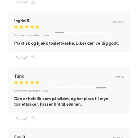
Nyttig?
Ingrid S.
26.02.24
Opplevd størrelse:
Liten
Praktisk og kjekk toalettveske. Liker den veldig godt.
Nyttig?
Turid
27.01.24
Opplevd størrelse:
Stor
Den er helt lik som på bildet, og har plass til mye
toalettsaker. Passer fint til sønnen.
Nyttig?
Evy B
23.01.24