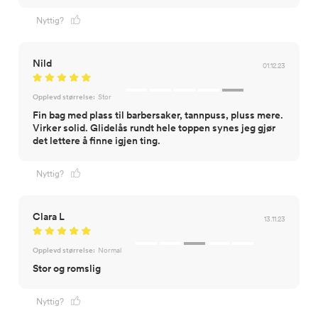
Nyttig?
Nild
01.12.23
Opplevd størrelse:
Stor
Fin bag med plass til barbersaker, tannpuss, pluss mere.
Virker solid. Glidelås rundt hele toppen synes jeg gjør
det lettere å finne igjen ting.
Nyttig?
Clara L
13.11.23
Opplevd størrelse:
Normal
Stor og romslig
Nyttig?