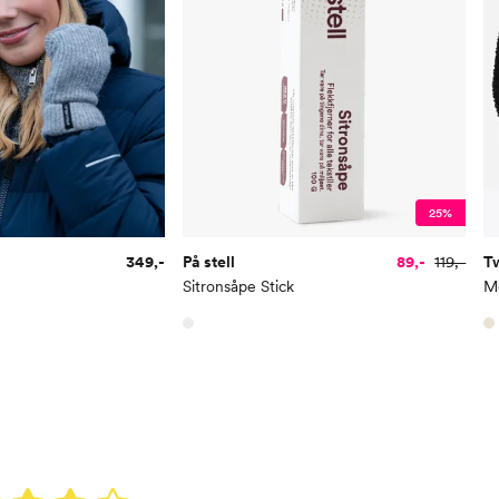
25%
349,-
På stell
89,-
119,-
T
Sitronsåpe Stick
Mo