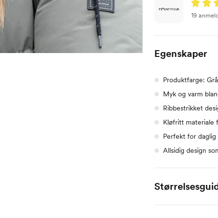
19 anmel
Egenskaper
Produktfarge: Gr
Myk og varm bland
Ribbestrikket desi
Kløfritt materiale
Perfekt for daglig
Allsidig design so
Størrelsesgui
Størrelse
Bryst