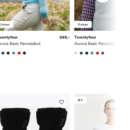
Unisex
Unisex
wentyfour
249,-
Twentyfour
urora Basic Pannebånd
Aurora Basic Pannebånd
NY