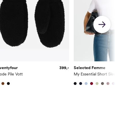
wentyfour
399,-
Selected Femme
de Pile Vott