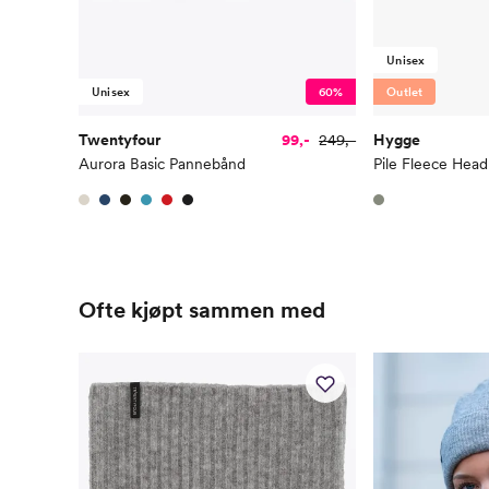
Unisex
Unisex
60%
Outlet
Twentyfour
99,-
249,-
Hygge
Aurora Basic Pannebånd
Pile Fleece Hea
Ofte kjøpt sammen med