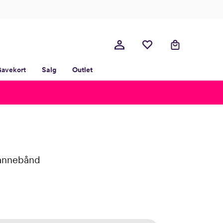
avekort
Salg
Outlet
annebånd