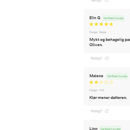
Nyttig?
Elin G
Verifisert kunde
Farge:
Beige
Mykt og behagelig pan
Oliven.
Nyttig?
Malene
Verifisert kunde
Farge:
Hvit
Klør mener datteren.
Nyttig?
Linn
Verifisert kunde