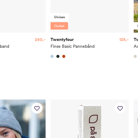
Unisex
Outlet
250,-
Twentyfour
125,-
T
dband
Finse Basic Pannebånd
A