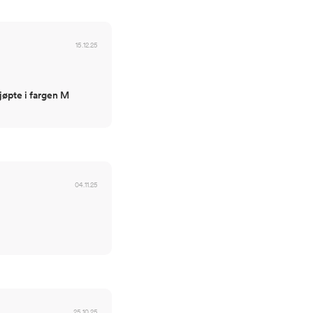
15.12.25
jøpte i fargen M
04.11.25
25.10.25