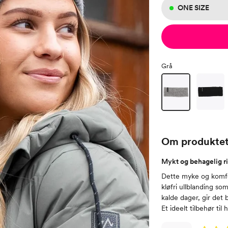
ONE SIZE
Grå
Om produkte
Mykt og behagelig r
Dette myke og komfo
kløfri ullblanding so
kalde dager, gir det
Et ideelt tilbehør til