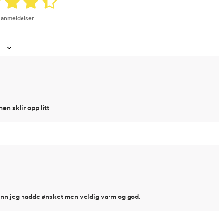
9 anmeldelser
n sklir opp litt
 enn jeg hadde ønsket men veldig varm og god.