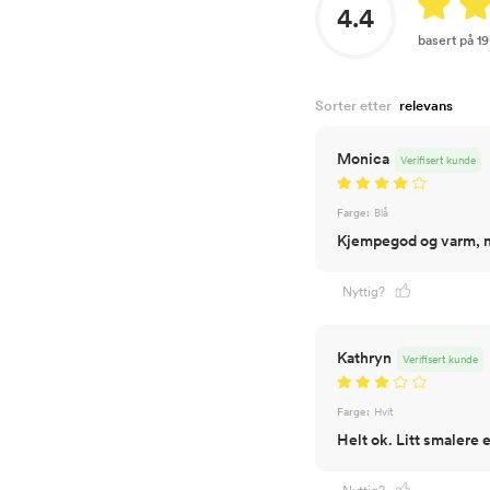
4.4
basert på 1
Sorter etter
Monica
Verifisert kunde
Farge:
Blå
Kjempegod og varm, me
Nyttig?
Kathryn
Verifisert kunde
Farge:
Hvit
Helt ok. Litt smalere