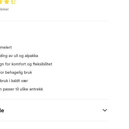
delser
åmelert
ing av ull og alpakka
gn for komfort og fleksibilitet
 for behagelig bruk
 bruk i kaldt vær
m passer til ulike antrekk
de
Midje
Hofte
Innersøm
Høyde