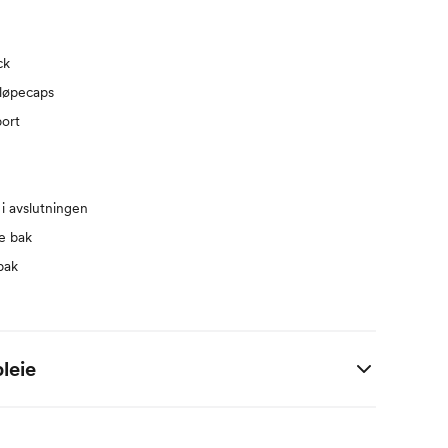
ck
 løpecaps
port
i avslutningen
le bak
bak
leie