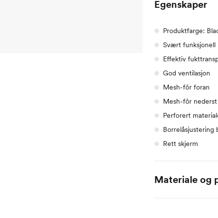
Egenskaper
Produktfarge: Bla
Svært funksjonell
Effektiv fukttrans
God ventilasjon
Mesh-fôr foran
Mesh-fôr nederst 
Perforert materia
Borrelåsjustering 
Rett skjerm
Materiale og p
100% polyester