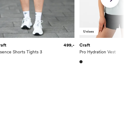
Unisex
aft
499,-
Craft
89
sence Shorts Tights 3
Pro Hydration Vest