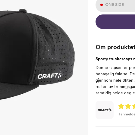
ONE SIZE
Om produkte
Sporty truckercaps 
Denne capsen er perf
behagelig følelse. D
gjennom hele økten, 
resten av treningsgar
samtidig holde deg sv
1 anmelde