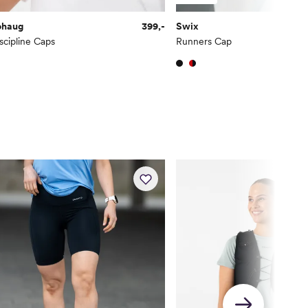
ohaug
399,-
Swix
1
scipline Caps
Runners Cap