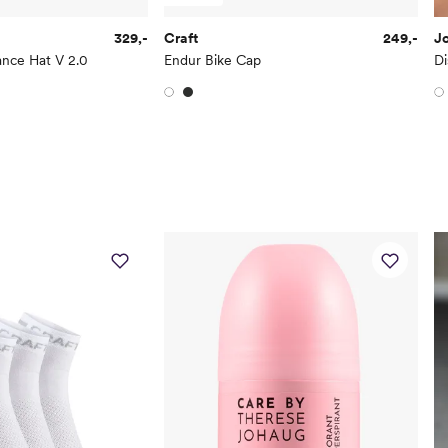
329,-
Craft
249,-
J
ance Hat V 2.0
Endur Bike Cap
Di