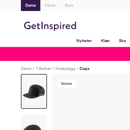
Dame
Herre
Barn
Nyheter
Klær
Sko
Dame
Tilbehør
Hodeplagg
Caps
Unisex