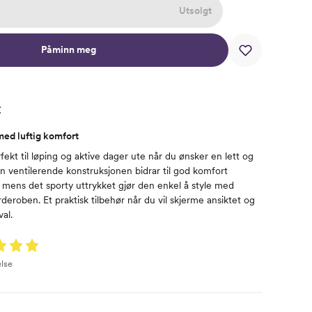
Utsolgt
Påminn meg
t
med luftig komfort
ekt til løping og aktive dager ute når du ønsker en lett og
en ventilerende konstruksjonen bidrar til god komfort
mens det sporty uttrykket gjør den enkel å style med
deroben. Et praktisk tilbehør når du vil skjerme ansiktet og
al.
lse