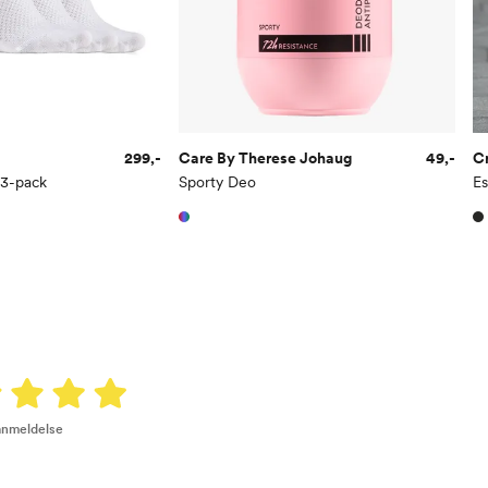
299,-
Care By Therese Johaug
49,-
Cr
 3-pack
Sporty Deo
Es
 anmeldelse