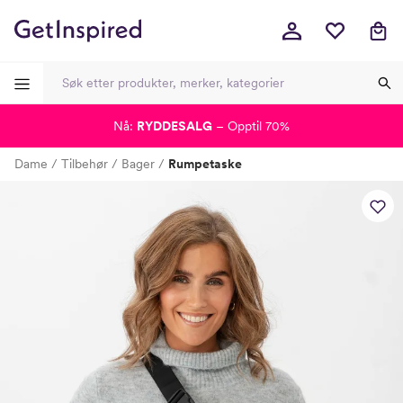
Nå:
RYDDESALG
– Opptil 70%
-
-
-
-
Dame
Tilbehør
Bager
Rumpetaske
Lagt i kurven, utmerket valg!
Til kassen