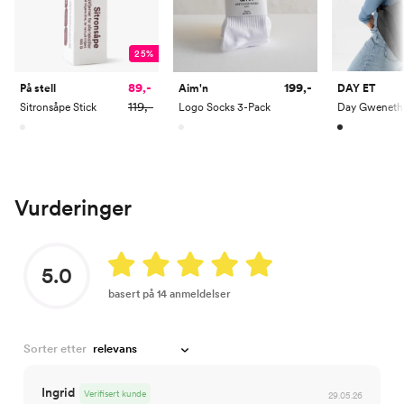
25%
89,-
199,-
DAY ET
På stell
Aim'n
119,-
Sitronsåpe Stick
Logo Socks 3-Pack
Vurderinger
5.0
basert på 14 anmeldelser
Sorter etter
Ingrid
Verifisert kunde
29.05.26