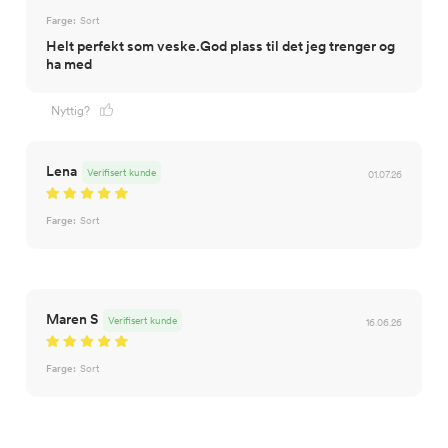
Farge:
Sort
Helt perfekt som veske.God plass til det jeg trenger og
ha med
Nyttig?
Lena
Verifisert kunde
01.07.26
Farge:
Sort
Maren S
Verifisert kunde
16.06.26
Farge:
Sort