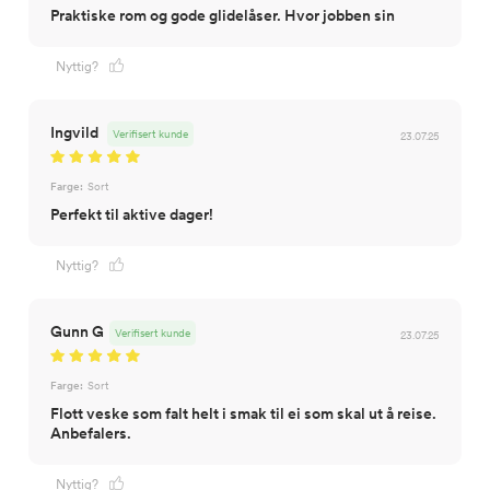
Praktiske rom og gode glidelåser. Hvor jobben sin
Nyttig?
Ingvild
Verifisert kunde
23.07.25
Farge:
Sort
Perfekt til aktive dager!
Nyttig?
Gunn G
Verifisert kunde
23.07.25
Farge:
Sort
Flott veske som falt helt i smak til ei som skal ut å reise.
Anbefalers.
Nyttig?