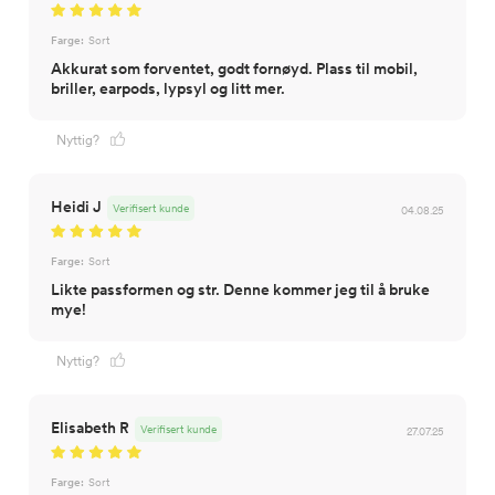
Farge:
Sort
Akkurat som forventet, godt fornøyd. Plass til mobil,
briller, earpods, lypsyl og litt mer.
Nyttig?
Heidi J
Verifisert kunde
04.08.25
Farge:
Sort
Likte passformen og str. Denne kommer jeg til å bruke
mye!
Nyttig?
Elisabeth R
Verifisert kunde
27.07.25
Farge:
Sort