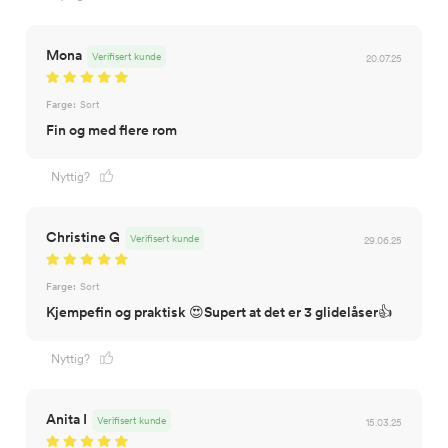
Mona
Verifisert kunde
20.07.25
Farge:
Sort
Fin og med flere rom
Nyttig?
Christine G
Verifisert kunde
29.06.25
Farge:
Sort
Kjempefin og praktisk 😍Supert at det er 3 glidelåser👍
Nyttig?
Anita I
Verifisert kunde
15.03.25