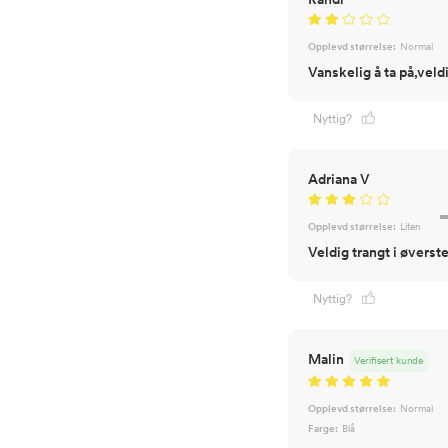
Opplevd størrelse:
Normal
Vanskelig å ta på,veldi
Nyttig?
Adriana V
Opplevd størrelse:
Liten
Veldig trangt i øverst
Nyttig?
Malin
Verifisert kunde
Opplevd størrelse:
Normal
Farge:
Blå