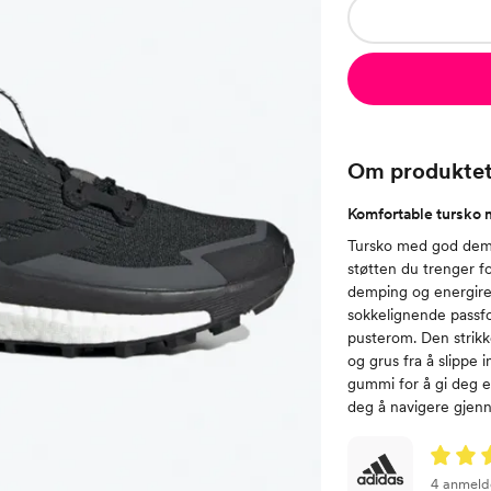
Om produkte
Komfortable tursko
Tursko med god dem
støtten du trenger fo
demping og energiret
sokkelignende passf
pusterom. Den strikk
og grus fra å slippe 
gummi for å gi deg e
deg å navigere gjenn
4 anmeld