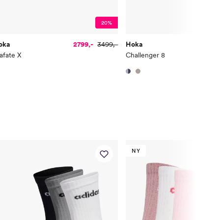
10
11.5
10.5
20%
10.5
12
11
11
12.5
11.5
oka
2799,-
3499,-
Hoka
175
afate X
Challenger 8
NY