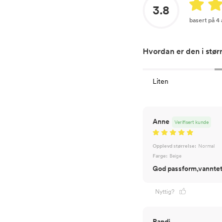
3.8
basert på 4
Hvordan er den i stør
Liten
Anne
Verifisert kunde
Opplevd størrelse:
Normal
Farge:
Beige
God passform,vanntett
Nyttig?
Randi