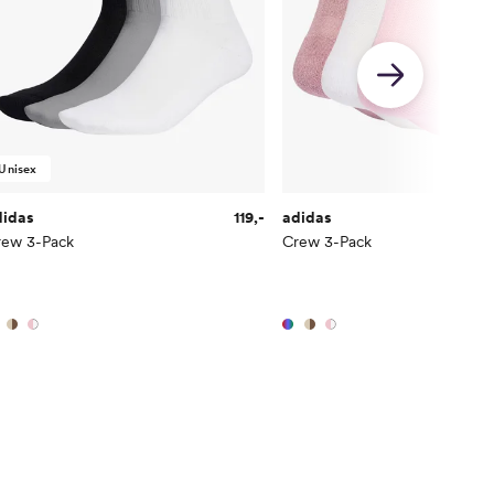
Unisex
didas
119,-
adidas
rew 3-Pack
Crew 3-Pack