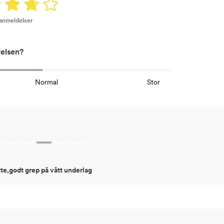
 anmeldelser
relsen?
Normal
Stor
e,godt grep på vått underlag