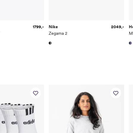
44 2/3
27.6
45 1/3
28
46
28.4
1799,-
Nike
2049,-
H
T
Zegama 2
M