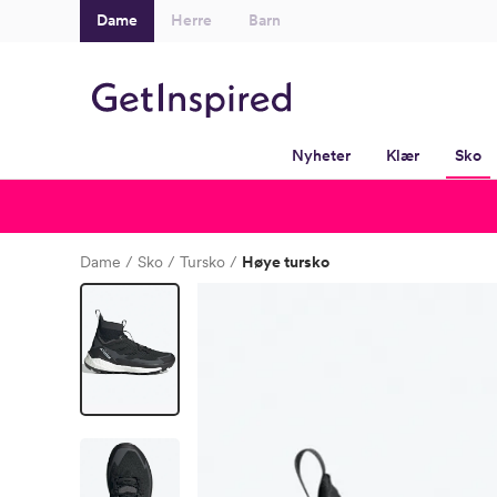
Dame
Herre
Barn
Nyheter
Klær
Sko
Dame
Sko
Tursko
Høye tursko