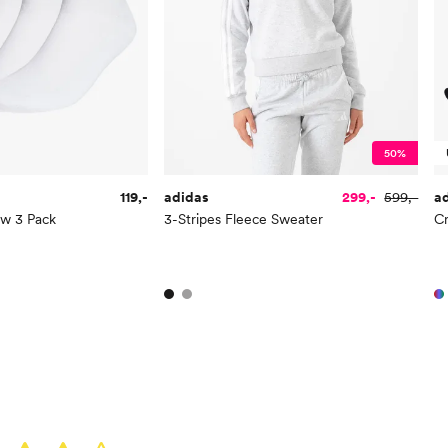
50%
119,-
adidas
299,-
599,-
a
ew 3 Pack
3-Stripes Fleece Sweater
C