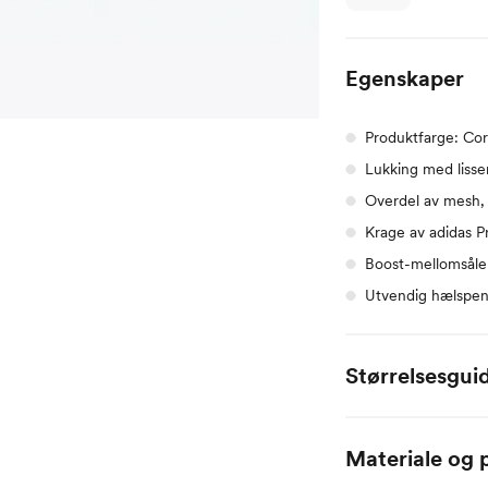
Egenskaper
Produktfarge: Cor
Lukking med lisse
Overdel av mesh,
Krage av adidas P
Boost-mellomsåle
Utvendig hælspen
Størrelsesgui
EU
CM
Materiale og p
36
22.1