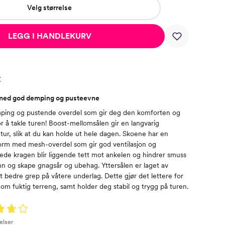
Velg størrelse
LEGG I HANDLEKURV
t
 med god demping og pusteevne
ping og pustende overdel som gir deg den komforten og
r å takle turen! Boost-mellomsålen gir en langvarig
ur, slik at du kan holde ut hele dagen. Skoene har en
orm med mesh-overdel som gir god ventilasjon og
ede kragen blir liggende tett mot ankelen og hindrer smuss
inn og skape gnagsår og ubehag. Yttersålen er laget av
t bedre grep på våtere underlag. Dette gjør det lettere for
om fuktig terreng, samt holder deg stabil og trygg på turen.
elser