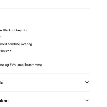
e Black / Grey Six
r
 med sømløse overlag
rimeknit
ne og EVA-stabilitetsramme
de
UK
US - damer
US - unisex/herre
leie
3.5
5
4