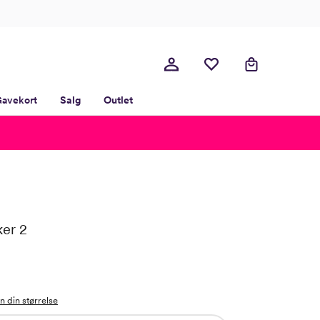
avekort
Salg
Outlet
ker 2