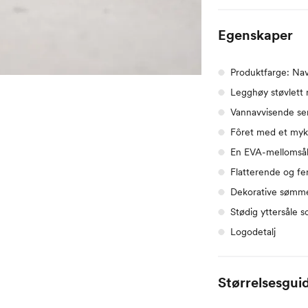
Egenskaper
Produktfarge: Nav
Legghøy støvlet
Vannavvisende se
Fôret med et mykt
En EVA-mellomsål
Flatterende og fe
Dekorative sømm
Stødig yttersåle s
Logodetalj
Størrelsesgui