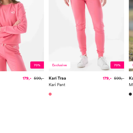
70%
Exclusive
70%
179,-
599,-
Kari Traa
179,-
599,-
Ka
Kari Pant
My