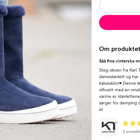
Om produkte
Såå fine vintersko 
Steg-skoen fra Kari 
damestøvlett og ha
kalveskinn♥ Denne le
silhuett med en smal 
varme er støvlettene
sørger for demping og
is!
2 anmeld