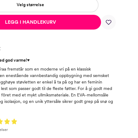
Velg størrelse
LEGG I HANDLEKURV
t
med god varme!♥
Traa fremstår som en moderne vri på en klassisk
r en enestående vannbestandig oppbygning med semsket
gghøye støvletten er enkel å ta på og har en feminin
lest som passer godt til de fleste føtter. For å gi godt med
 fôret med et mykt ullmiksmateriale. En EVA-mellomsåle
 isolasjon, og en unik yttersåle sikrer godt grep på snø og
elser