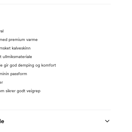
al
t med premium varme
msket kalveskinn
 ullmiksmateriale
e gir god demping og komfort
minin passform
er
om sikrer godt veigrep
de