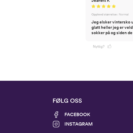
Jeanett K
Opplevd størrelse:
Normal
Jeg elsker vintersko u
glatt heller jeg er vel
sokker på og siden de i
Nyttig?
FØLG OSS
FACEBOOK
INSTAGRAM