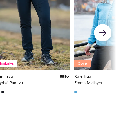
Exclusive
Outlet
ri Traa
599,-
Kari Traa
rblå Pant 2.0
Emma Midlayer