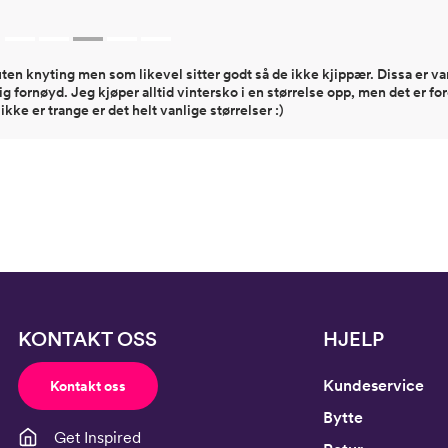
ten knyting men som likevel sitter godt så de ikke kjippær. Dissa er var
dig fornøyd. Jeg kjøper alltid vintersko i en størrelse opp, men det er ford
kke er trange er det helt vanlige størrelser :)
KONTAKT OSS
HJELP
Kundeservice
Kontakt oss
Bytte
Get Inspired