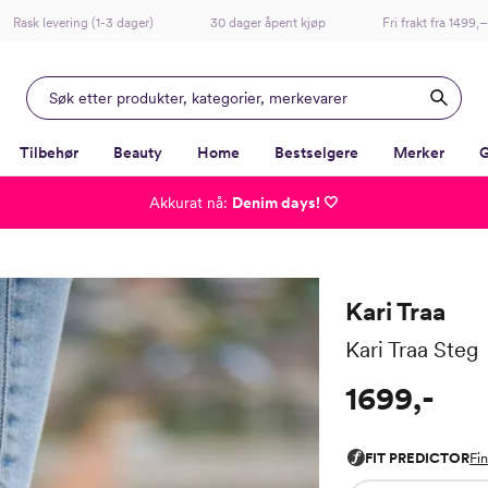
Rask levering (1-3 dager)
30 dager åpent kjøp
Fri frakt fra 1499,–
Tilbehør
Beauty
Home
Bestselgere
Merker
G
Akkurat nå:
Denim days! 🤍
-
-
-
-
Lagt i kurven, utmerket valg!
Til kassen
Kari Traa
Kari Traa Steg
1699,-