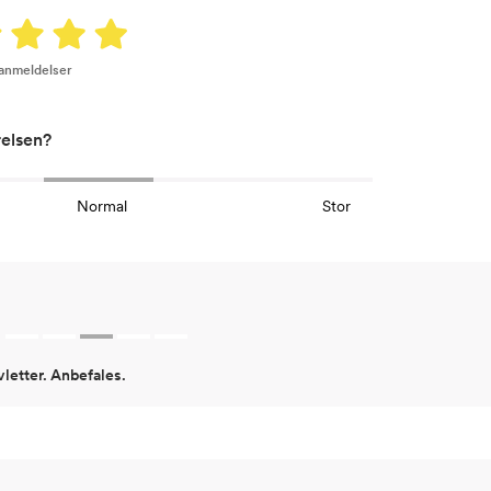
 anmeldelser
relsen?
Normal
Stor
vletter. Anbefales.