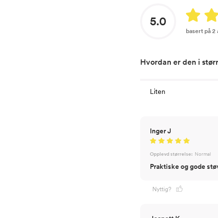
5.0
basert på 2
Hvordan er den i stør
Liten
Inger J
Opplevd størrelse:
Normal
Praktiske og gode stø
Nyttig?