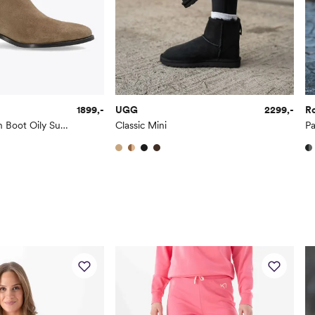
1899,-
UGG
2299,-
R
Carol Mid Pull On Boot Oily Suede
Classic Mini
Pa