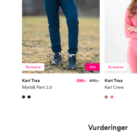
Exclusive
50%
Exclusive
Kari Traa
299,-
599,-
Kari Traa
Myrblå Pant 2.0
Kari Crew
Vurderinger