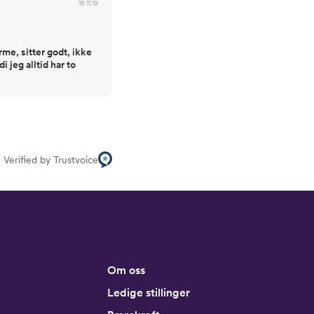
16.11.19
me, sitter godt, ikke
i jeg alltid har to
Verified by Trustvoice
Om oss
Ledige stillinger