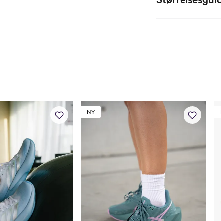
EU
CM
36
22.1
36 2/3
22.5
37 1/3
22.9
38
23.3
NY
38 2/3
23.8
39 1/3
24.2
40
24.6
40 2/3
25
41 1/3
25.5
42
25.9