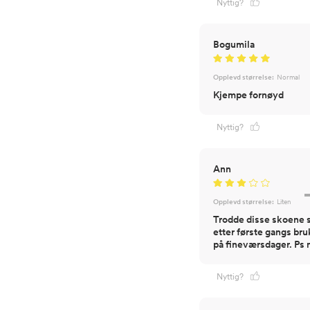
Nyttig?
Bogumila
Opplevd størrelse:
Normal
Kjempe fornøyd
Nyttig?
Ann
Opplevd størrelse:
Liten
Trodde disse skoene s
etter første gangs bru
på fineværsdager. Ps m
Nyttig?