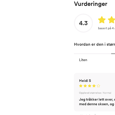
Vurderinger
4.3
basert på 4
Hvordan er den i stør
Liten
Heidi S
Opplevd størrelse:
Normal
Jeg tråkker lett over, 
med denne skoen, og 