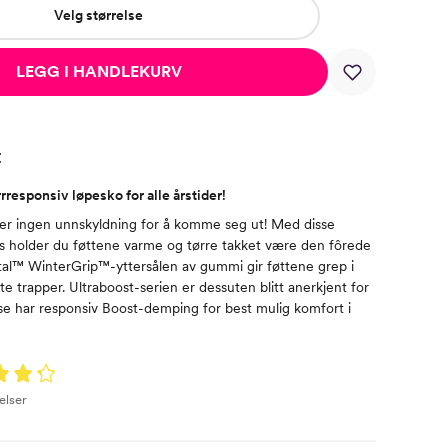
Velg størrelse
LEGG I HANDLEKURV
t
responsiv løpesko for alle årstider!
 er ingen unnskyldning for å komme seg ut! Med disse
s holder du føttene varme og tørre takket være den fôrede
tal™ WinterGrip™-yttersålen av gummi gir føttene grep i
te trapper. Ultraboost-serien er dessuten blitt anerkjent for
se har responsiv Boost-demping for best mulig komfort i
elser