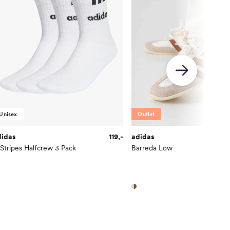
Unisex
Outlet
didas
119,-
adidas
Stripes Halfcrew 3 Pack
Barreda Low