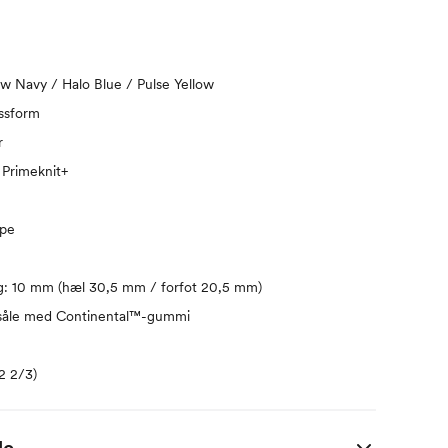
w Navy / Halo Blue / Pulse Yellow
ssform
r
 Primeknit+
ppe
g: 10 mm (hæl 30,5 mm / forfot 20,5 mm)
såle med Continental™-gummi
42 2/3)
de