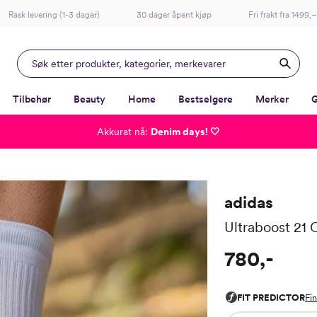
Rask levering (1-3 dager)
30 dager åpent kjøp
Fri frakt fra 1499,–
Tilbehør
Beauty
Home
Bestselgere
Merker
G
Akkurat nå:
Denim days! 🤍
-
-
-
-
Lagt i kurven, utmerket valg!
Til kassen
adidas
Ultraboost 21 
780,-