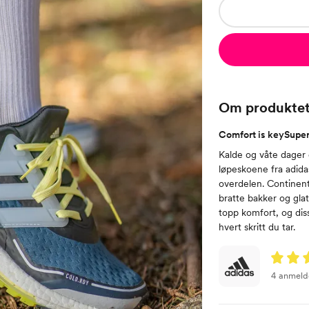
Om produkte
Comfort is keySuperr
Kalde og våte dager
løpeskoene fra adida
overdelen. Continen
bratte bakker og glat
topp komfort, og dis
hvert skritt du tar.
4 anmeld