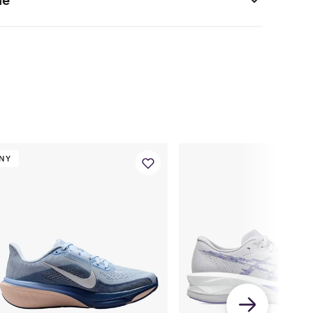
UK
US - damer
US - unisex/herre
3.5
5
4
4
5.5
4.5
4.5
6
5
5
6.5
5.5
NY
5.5
7
6
6
7.5
6.5
6.5
8
7
7
8.5
7.5
7.5
9
8
8
9.5
8.5