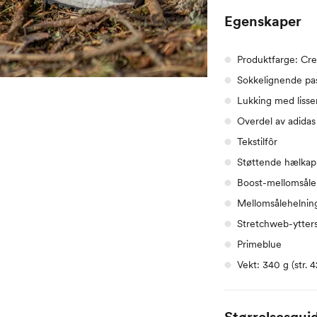
Egenskaper
Produktfarge: Cre
Sokkelignende pa
Lukking med lisse
Overdel av adidas
Tekstilfôr
Støttende hælka
Boost-mellomsåle
Mellomsålehelnin
Stretchweb-ytter
Primeblue
Vekt: 340 g (str. 
Størrelsesgui