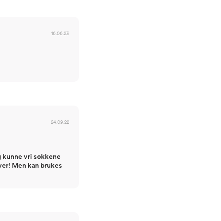
16.06.23
24.09.22
og kunne vri sokkene
lover! Men kan brukes