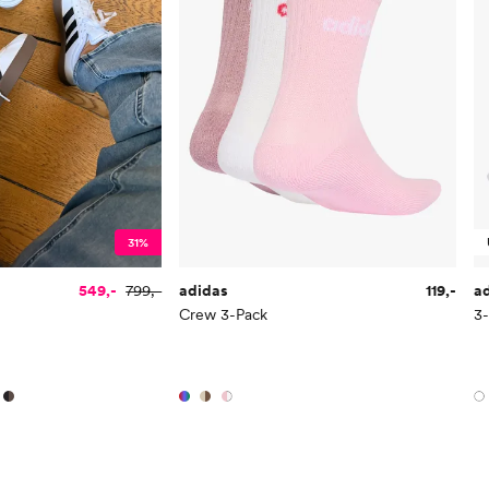
31%
549,-
799,-
adidas
119,-
a
Crew 3-Pack
3-