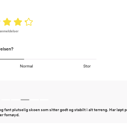
 anmeldelser
relsen?
Normal
Stor
og fant plutselig skoen som sitter godt og stabilt i alt terreng. Har løpt på
er fornøyd.