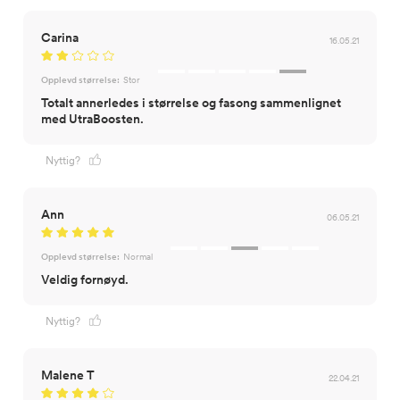
Carina
16.05.21
Opplevd størrelse:
Stor
Totalt annerledes i størrelse og fasong sammenlignet
med UtraBoosten.
Nyttig?
Ann
06.05.21
Opplevd størrelse:
Normal
Veldig fornøyd.
Nyttig?
Malene T
22.04.21