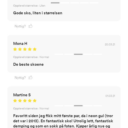
Opplevd størrelse:
Liten
Gode sko, liten i størrelsen
Nyttig?
Mona H
20.03.21
Opplevd størrelse:
Normal
De beste skoene
Nyttig?
Martine S
01.03.21
Opplevd størrelse:
Normal
Favoritt siden jeg fikk mitt første par, da i neon gul (tror
det var i 2013). En fantastisk sko! Utrolig lett, fantastisk
demping og som en sokk på foten. Kjøper årlig nye og