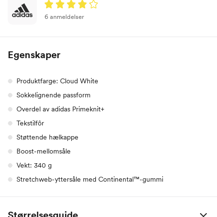
6 anmeldelser
Egenskaper
Produktfarge: Cloud White
Sokkelignende passform
Overdel av adidas Primeknit+
Tekstilfôr
Støttende hælkappe
Boost-mellomsåle
Vekt: 340 g
Stretchweb-yttersåle med Continental™-gummi
Størrelsesguide