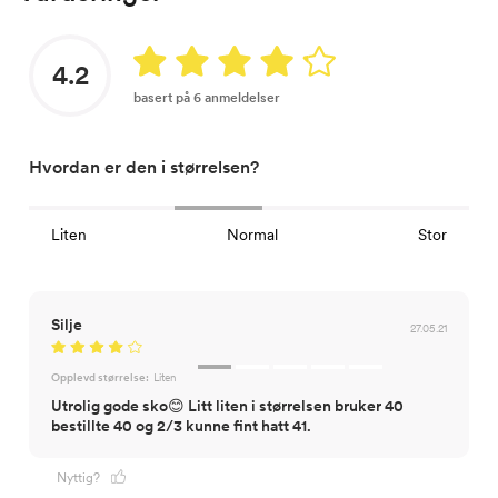
4.2
basert på 6 anmeldelser
Hvordan er den i størrelsen?
Liten
Normal
Stor
Silje
27.05.21
Opplevd størrelse:
Liten
Utrolig gode sko😊 Litt liten i størrelsen bruker 40
bestillte 40 og 2/3 kunne fint hatt 41.
Nyttig?