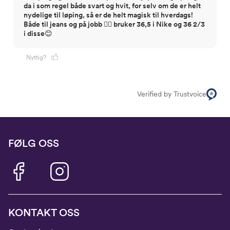
da i som regel både svart og hvit, for selv om de er helt
nydelige til løping, så er de helt magisk til hverdags!
Både til jeans og på jobb 👍🏽 bruker 36,5 i Nike og 36 2/3
i disse😊
Nyttig?
Verified by Trustvoice
FØLG OSS
KONTAKT OSS