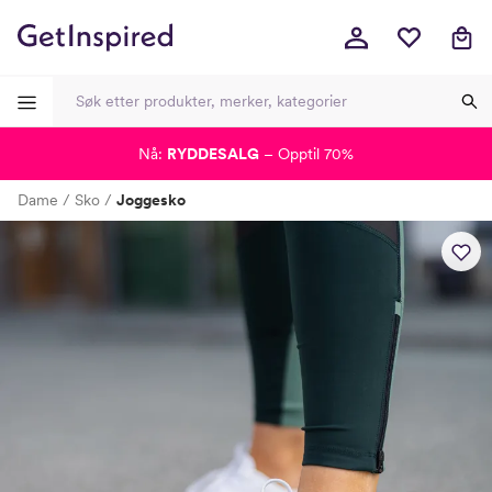
Nå:
RYDDESALG
– Opptil 70%
-
-
-
-
Dame
Sko
Joggesko
Lagt i kurven, utmerket valg!
Til kassen