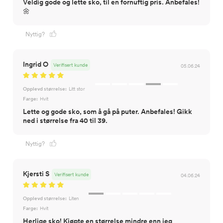
Veldig gode og lette sko, til en fornuftig pris. Anbefales!
🌼
Nyttig?
Ingrid O
Verifisert kunde
05.06.24
Opplevd størrelse:
Litt stor
Farge:
Hvit
Lette og gode sko, som å gå på puter. Anbefales! Gikk
ned i størrelse fra 40 til 39.
Nyttig?
Kjersti S
Verifisert kunde
04.06.24
Opplevd størrelse:
Liten
Farge:
Hvit
Herlige sko! Kjøpte en størrelse mindre enn jeg