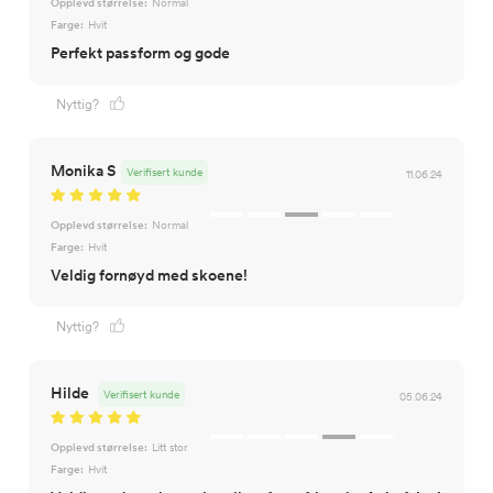
Opplevd størrelse:
Normal
Farge:
Hvit
Perfekt passform og gode
Nyttig?
Monika S
Verifisert kunde
11.06.24
Opplevd størrelse:
Normal
Farge:
Hvit
Veldig fornøyd med skoene!
Nyttig?
Hilde
Verifisert kunde
05.06.24
Opplevd størrelse:
Litt stor
Farge:
Hvit