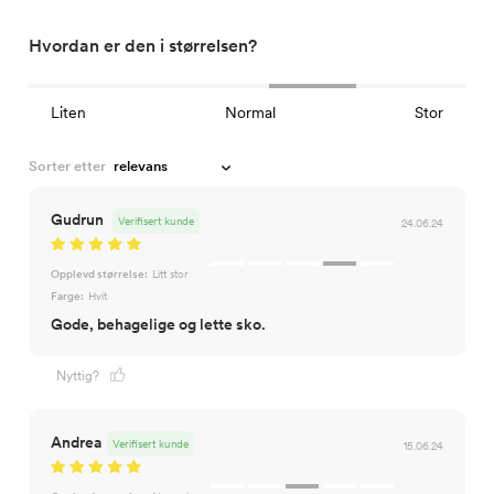
Hvordan er den i størrelsen?
Liten
Normal
Stor
Sorter etter
Gudrun
Verifisert kunde
24.06.24
Opplevd størrelse:
Litt stor
Farge:
Hvit
Gode, behagelige og lette sko.
Nyttig?
Andrea
Verifisert kunde
15.06.24