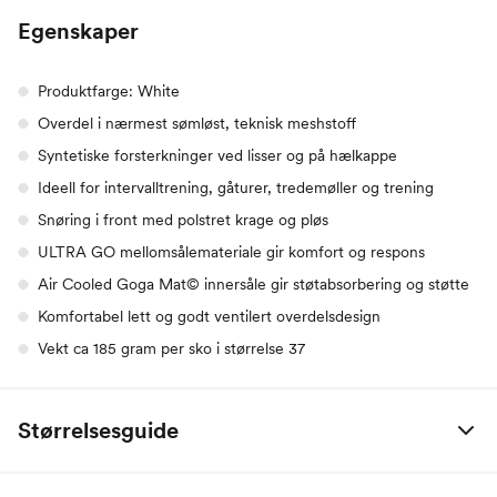
Egenskaper
Produktfarge: White
Overdel i nærmest sømløst, teknisk meshstoff
Syntetiske forsterkninger ved lisser og på hælkappe
Ideell for intervalltrening, gåturer, tredemøller og trening
Snøring i front med polstret krage og pløs
ULTRA GO mellomsålemateriale gir komfort og respons
Air Cooled Goga Mat© innersåle gir støtabsorbering og støtte
Komfortabel lett og godt ventilert overdelsdesign
Vekt ca 185 gram per sko i størrelse 37
Størrelsesguide
EU
US
CM