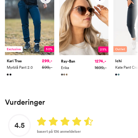
Exclusive
50%
Outlet
25%
299,-
1274,-
Kari Traa
Ichi
Ray-Ban
599,-
1699,-
Myrblå Pant 2.0
Kate Pant Cr
Erika
Vurderinger
4.5
basert på 136 anmeldelser