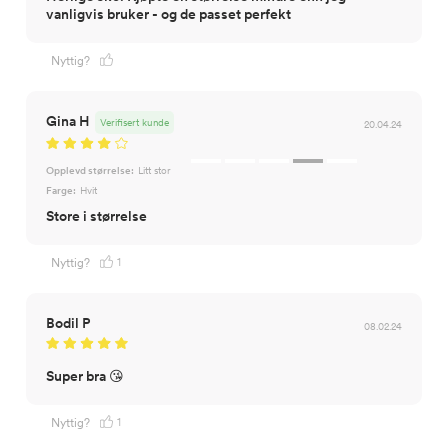
vanligvis bruker - og de passet perfekt
Nyttig?
Gina H
Verifisert kunde
20.04.24
Opplevd størrelse:
Litt stor
Farge:
Hvit
Store i størrelse
1
Nyttig?
Bodil P
08.02.24
Super bra 😘
1
Nyttig?