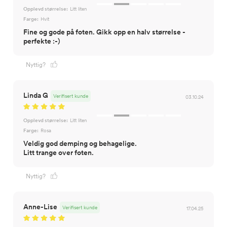
Opplevd størrelse:
Litt liten
Farge:
Hvit
Fine og gode på foten. Gikk opp en halv størrelse -
perfekte :-)
Nyttig?
Linda G
Verifisert kunde
03.10.24
Opplevd størrelse:
Litt liten
Farge:
Rosa
Veldig god demping og behagelige.
Litt trange over foten.
Nyttig?
Anne-Lise
Verifisert kunde
17.04.25