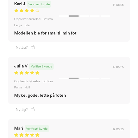
Kari J
Verifisert kunde
14.06.25
Opplevd størrelse:
Litt liten
Farge:
Lilla
Modellen ble for smal til min fot
Nyttig?
Julia V
Verifisert kunde
19.05.25
Opplevd størrelse:
Litt liten
Farge:
Hvit
Myke, gode, lette på foten
Nyttig?
Mari
Verifisert kunde
19.05.25