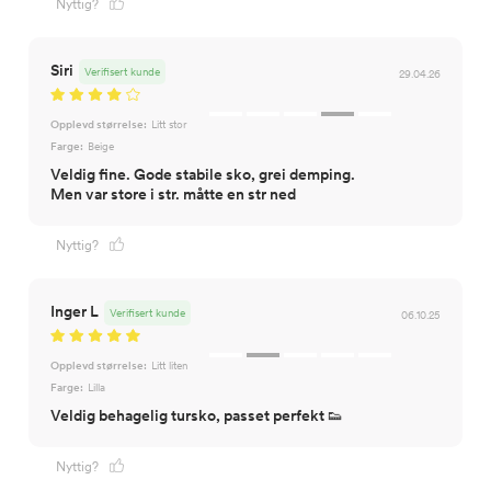
Nyttig?
Siri
Verifisert kunde
29.04.26
Opplevd størrelse:
Litt stor
Farge:
Beige
Veldig fine. Gode stabile sko, grei demping.
Men var store i str. måtte en str ned
Nyttig?
Inger L
Verifisert kunde
06.10.25
Opplevd størrelse:
Litt liten
Farge:
Lilla
Veldig behagelig tursko, passet perfekt 👟
Nyttig?