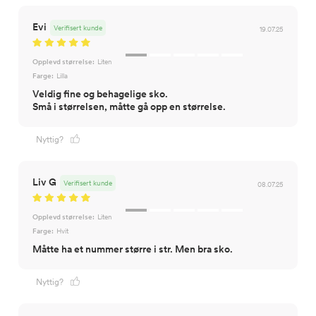
Evi
Verifisert kunde
19.07.25
Opplevd størrelse:
Liten
Farge:
Lilla
Veldig fine og behagelige sko.
Små i størrelsen, måtte gå opp en størrelse.
Nyttig?
Liv G
Verifisert kunde
08.07.25
Opplevd størrelse:
Liten
Farge:
Hvit
Måtte ha et nummer større i str. Men bra sko.
Nyttig?