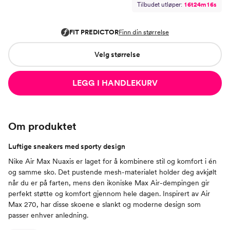
Tilbudet utløper:
1
6
t
2
4
m
1
5
s
Velg størrelse
LEGG I HANDLEKURV
Om produktet
Luftige sneakers med sporty design
Nike Air Max Nuaxis er laget for å kombinere stil og komfort i én
og samme sko. Det pustende mesh-materialet holder deg avkjølt
når du er på farten, mens den ikoniske Max Air-dempingen gir
perfekt støtte og komfort gjennom hele dagen. Inspirert av Air
Max 270, har disse skoene e slankt og moderne design som
passer enhver anledning.