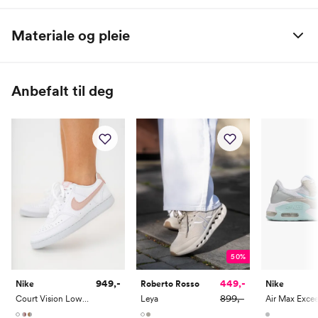
Nike sko (EU)
36
36,5
37,5
38
38,5
39
40
40,
Materiale og pleie
100% Syntetisk / Gummi
Fotlengde (cm)
22,4
22,9
23,3
23,7
24,1
24,5
25
25,
Anbefalt til deg
50%
949,-
449,-
Nike
Roberto Rosso
Nike
899,-
Court Vision Low Next Nature
Leya
Air Max Exce