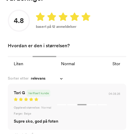
4.8
basert på 12 anmeldelser
Hvordan er den i størrelsen?
Liten
Normal
Stor
Sorter etter
Tori G
Verifisert kunde
04.08.26
Opplevd størrelse:
Normal
Farge:
Beige