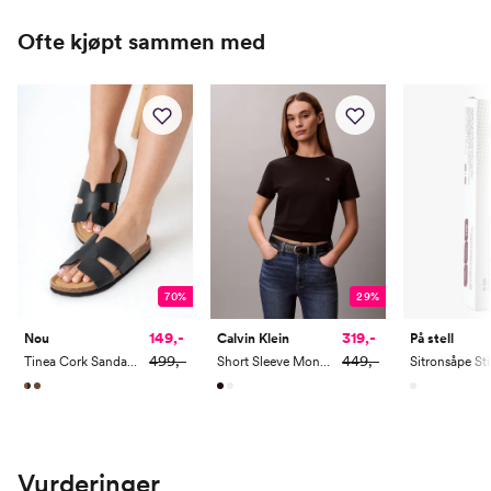
Ofte kjøpt sammen med
70%
29%
149,-
319,-
Nou
Calvin Klein
På stell
499,-
449,-
Tinea Cork Sandal v2
Short Sleeve Monogram Crew Tee
Sitronsåpe St
Vurderinger