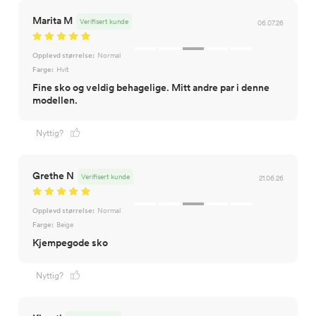
Marita M
Verifisert kunde
06.07.26
Opplevd størrelse:
Normal
Farge:
Hvit
Fine sko og veldig behagelige. Mitt andre par i denne
modellen.
Nyttig?
Grethe N
Verifisert kunde
21.06.26
Opplevd størrelse:
Normal
Farge:
Beige
Kjempegode sko
Nyttig?