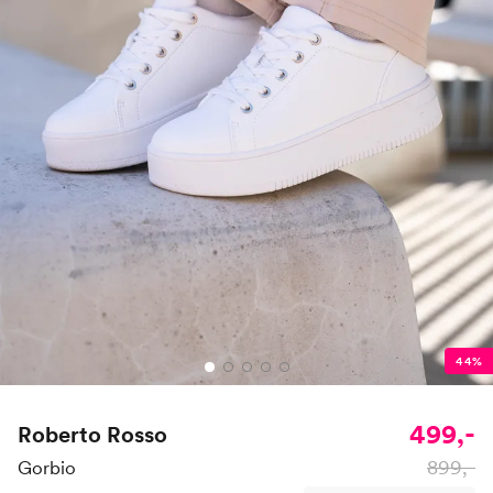
44%
499,-
Roberto Rosso
899,-
Gorbio