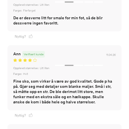
Opplevd størrelse:
Litt liten
Farge:
Flerfarget
De er desverre litt for smale for min fot, så de blir
dessverre ingen favoritt.
Nyttig?
Ann
Verifisert kunde
11.04.26
Opplevd størrelse:
Litt liten
Farge:
Hvit
Fine sko, som virker å være av god kvalitet. Gode p ha
på. Gjør seg med detaljer som blanke maljer. Små i str,
så måtte opp en str. De ble derimot litt store, men
funker med en ekstra såle og en hælkappe. Skulle
ønske de kom i både hele og halve størrelser.
Nyttig?