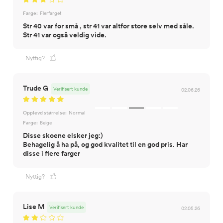
Farge:
Flerfarget
Str 40 var for små , str 41 var altfor store selv med såle.
Str 41 var også veldig vide.
Nyttig?
Trude G
Verifisert kunde
02.06.26
Opplevd størrelse:
Normal
Farge:
Beige
Disse skoene elsker jeg:)
Behagelig å ha på, og god kvalitet til en god pris. Har
disse i flere farger
Nyttig?
Lise M
Verifisert kunde
02.05.26