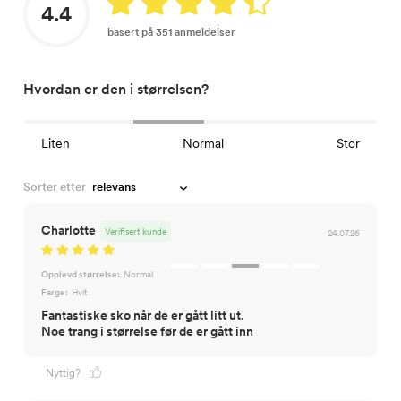
4.4
basert på 351 anmeldelser
Hvordan er den i størrelsen?
Liten
Normal
Stor
Sorter etter
Charlotte
Verifisert kunde
24.07.26
Opplevd størrelse:
Normal
Farge:
Hvit
Fantastiske sko når de er gått litt ut.
Noe trang i størrelse før de er gått inn
Nyttig?