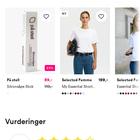
NY
25%
89,-
199,-
På stell
Selected Femme
Selected F
119,-
Sitronsåpe Stick
My Essential Short Sleeve O-Neck Tee
Vurderinger