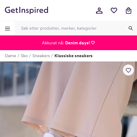
Akkurat nå:
Denim days! 🤍
-
-
-
-
Dame
Sko
Sneakers
Klassiske sneakers
Lagt i kurven, utmerket valg!
Til kassen