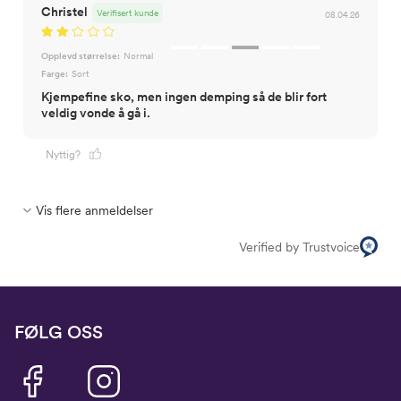
Christel
Verifisert kunde
08.04.26
Opplevd størrelse:
Normal
Farge:
Sort
Kjempefine sko, men ingen demping så de blir fort
veldig vonde å gå i.
Nyttig?
Vis flere anmeldelser
Verified by Trustvoice
FØLG OSS