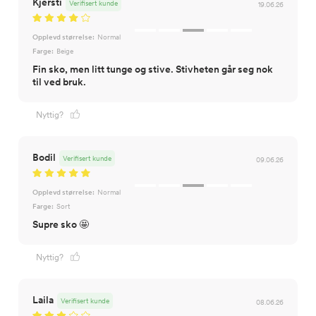
Kjersti
Verifisert kunde
19.06.26
Opplevd størrelse:
Normal
Farge:
Beige
Fin sko, men litt tunge og stive. Stivheten går seg nok
til ved bruk.
Nyttig?
Bodil
Verifisert kunde
09.06.26
Opplevd størrelse:
Normal
Farge:
Sort
Supre sko 🤩
Nyttig?
Laila
Verifisert kunde
08.06.26