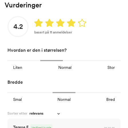
Vurderinger
4.2
basert på 11 anmeldelser
Hvordan er den i størrelsen?
Liten
Normal
Stor
Bredde
Smal
Normal
Bred
Sorter etter
Terese E
Verifisert kunde