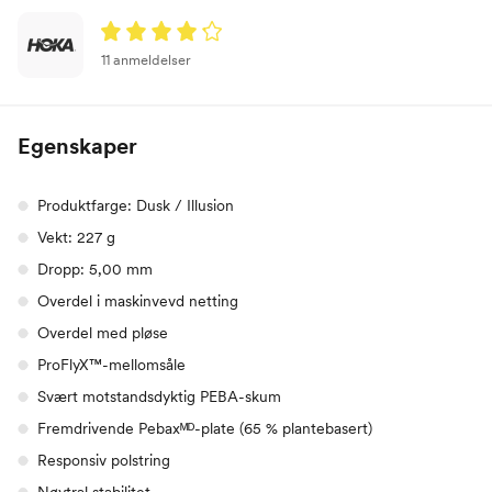
11 anmeldelser
Egenskaper
Produktfarge: Dusk / Illusion
Vekt: 227 g
Dropp: 5,00 mm
Overdel i maskinvevd netting
Overdel med pløse
ProFlyX™-mellomsåle
Svært motstandsdyktig PEBA-skum
Fremdrivende Pebaxᴹᴰ-plate (65 % plantebasert)
Responsiv polstring