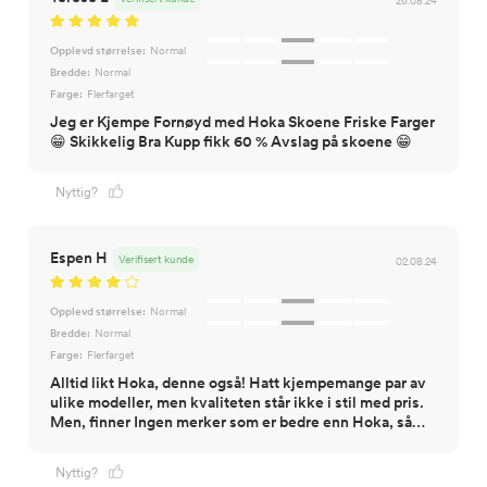
26.08.24
Opplevd størrelse:
Normal
Bredde:
Normal
Farge:
Flerfarget
Jeg er Kjempe Fornøyd med Hoka Skoene Friske Farger
😁 Skikkelig Bra Kupp fikk 60 % Avslag på skoene 😁
Nyttig?
Espen H
Verifisert kunde
02.08.24
Opplevd størrelse:
Normal
Bredde:
Normal
Farge:
Flerfarget
Alltid likt Hoka, denne også! Hatt kjempemange par av
ulike modeller, men kvaliteten står ikke i stil med pris.
Men, finner Ingen merker som er bedre enn Hoka, så…
Nyttig?