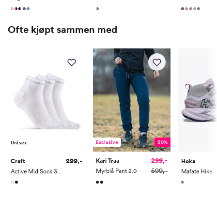
26
41 1/3
7.5
9
26.5
42
8
9.5
Ofte kjøpt sammen med
Exclusive
50%
Unisex
299,-
299,-
Kari Traa
Craft
Hoka
599,-
Myrblå Pant 2.0
Active Mid Sock 3-pack
Mafate Hike