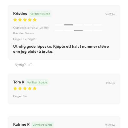
Kristine
Verifisert kunde
14.07.24
Opplevd størrelse:
Litt liten
Bredde:
Normal
Farge:
Flerfarget
Utrulig gode løpesko. Kjøpte ett halvt nummer større
enn jeg pleier å bruke.
Nyttig?
Tora K
Verifisert kunde
17.07.24
Farge:
Blå
Katrine R
Verifisert kunde
15.07.24