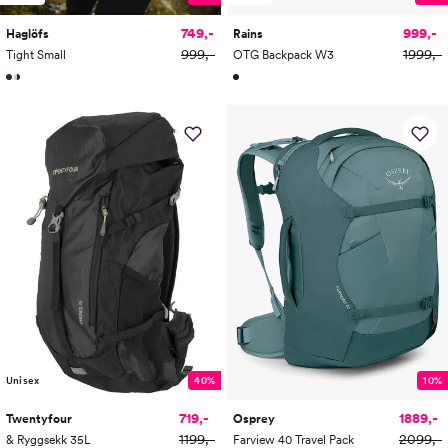
749,-
999,-
Haglöfs
Rains
999,-
1999,-
Tight Small
OTG Backpack W3
Unisex
40%
10%
719,-
1889,-
Twentyfour
Osprey
1199,-
2099,-
& Ryggsekk 35L
Farview 40 Travel Pack