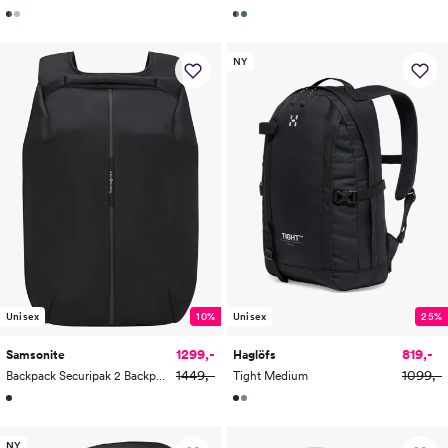
NY
Unisex
10%
Unisex
25%
1299,-
819,-
Samsonite
Haglöfs
1449,-
1099,-
Backpack Securipak 2 Backpack 15.6"
Tight Medium
NY