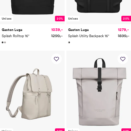
Unisex
20%
Unisex
20%
1039,-
1279,-
Gaston Luga
Gaston Luga
1299,-
1599,-
Spläsh Rolltop 16"
Spläsh Utility Backpack 16"
Unisex
20%
Unisex
20%