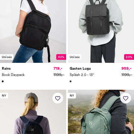
Unisex
40%
Unisex
20%
719,-
959,-
Rains
Gaston Luga
1199,-
1199,-
Book Daypack
Spläsh 2.0 - 13"
NY
NY