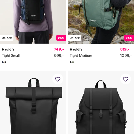
Unisex
25%
Unisex
25%
819,-
749,-
Haglöfs
Haglöfs
1099,-
999,-
Tight Medium
Tight Small