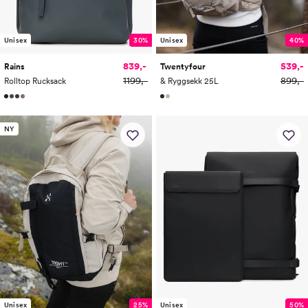
Unisex
30%
Unisex
40%
839,-
539,-
Rains
Twentyfour
1199,-
899,-
Rolltop Rucksack
& Ryggsekk 25L
NY
Unisex
25%
Unisex
50%