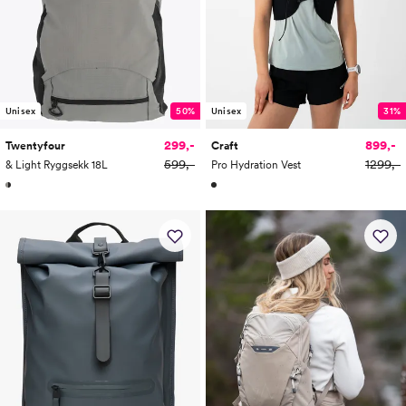
Unisex
50%
Unisex
31%
299,-
899,-
Twentyfour
Craft
599,-
1299,-
& Light Ryggsekk 18L
Pro Hydration Vest