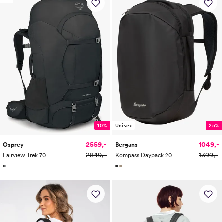
10%
Unisex
25%
2559,-
1049,-
Osprey
Bergans
2849,-
1399,-
Fairview Trek 70
Kompass Daypack 20