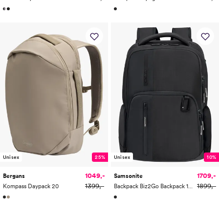
Unisex
25%
Unisex
10%
1049,-
1709,-
Bergans
Samsonite
1399,-
1899,-
Kompass Daypack 20
Backpack Biz2Go Backpack 14.1"