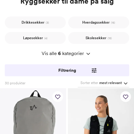
Ryggsekker til dame på salg
Drikkesekker
Hverdagssekker
(3)
(15)
Løpesekker
Skolesekker
(4)
(15)
Vis alle
6
kategorier
Filtrering
Sorter etter
mest relevant
30
produkter