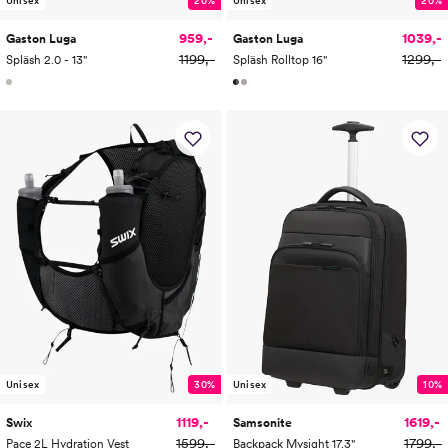
959,-
1039,-
Gaston Luga
Gaston Luga
1199,-
1299,-
Spläsh 2.0 - 13"
Spläsh Rolltop 16"
Unisex
30%
Unisex
10%
1119,-
1619,-
Swix
Samsonite
1599,-
1799,-
Pace 2L Hydration Vest
Backpack Mysight 17.3"