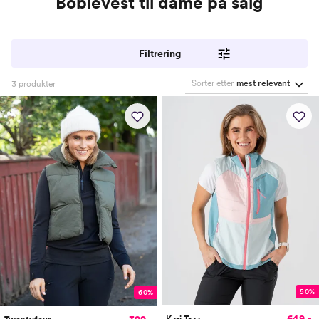
Boblevest til dame på salg
Filtrering
Sorter etter
mest relevant
3
produkter
50%
60%
649,-
399,-