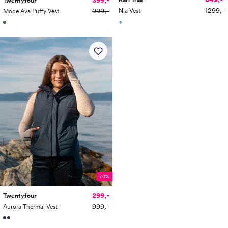
Kari Traa
Twentyfour
1299,-
999,-
Nia Vest
Mode Ava Puffy Vest
70%
299,-
Twentyfour
999,-
Aurora Thermal Vest