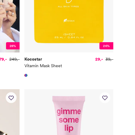
28%
26%
79,-
249,-
Kocostar
29,-
39,-
Vitamin Mask Sheet