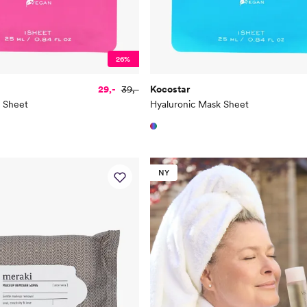
26%
29,-
39,-
Kocostar
 Sheet
Hyaluronic Mask Sheet
NY