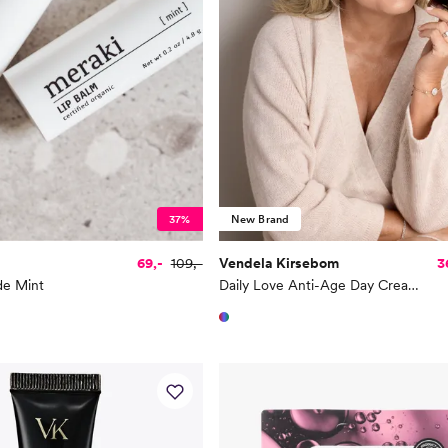
37%
New Brand
69,-
109,-
Vendela Kirsebom
3
e Mint
Daily Love Anti-Age Day Cream 50 ml