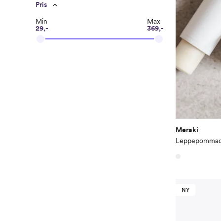
Pris
Min
Max
29,-
369,-
Meraki
Leppepommad
NY