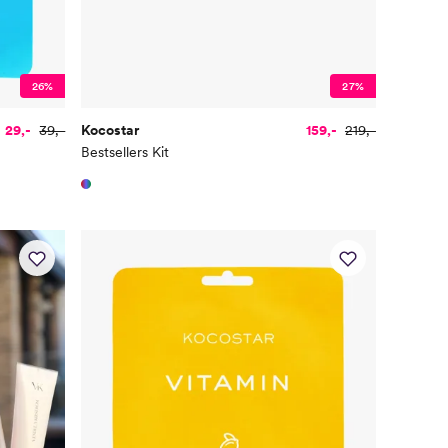
26%
27%
29,-
39,-
Kocostar
159,-
219,-
Bestsellers Kit