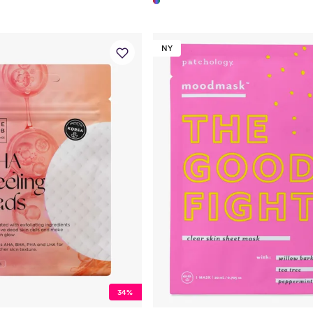
NY
34%