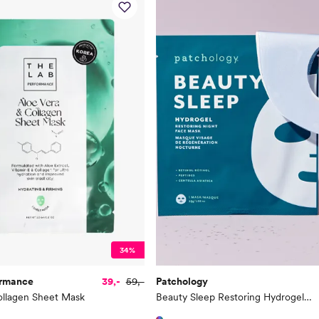
34%
ormance
39,-
59,-
Patchology
ollagen Sheet Mask
Beauty Sleep Restoring Hydrogel Face Mask - Single