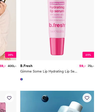
26%
25%
69,-
499,-
B.Fresh
59,-
79,-
Gimme Some Lip Hydrating Lip Serum 15 ml