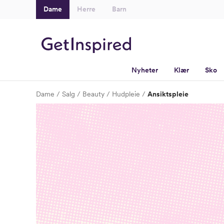
Dame
Herre
Barn
Nyheter
Klær
Sko
Dame
Salg
Beauty
Hudpleie
Ansiktspleie