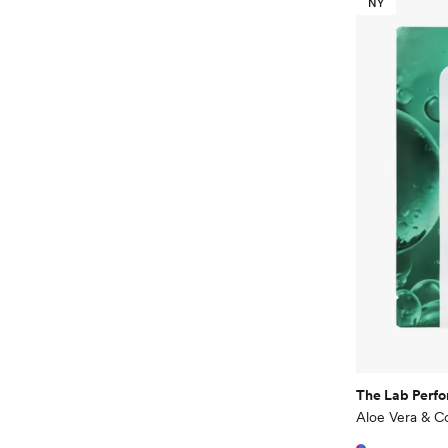
NY
The Lab Perf
Aloe Vera & C