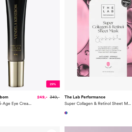
29%
ebom
249,-
349,-
The Lab Performance
Daily Love Anti-Age Eye Cream 15 ml
Super Collagen & Retinol Sheet Mask