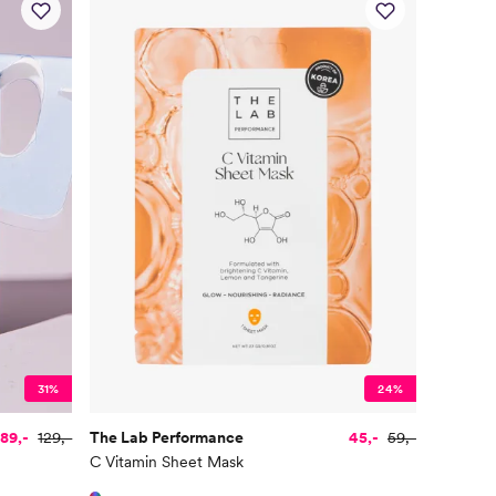
31%
24%
89,-
129,-
The Lab Performance
45,-
59,-
C Vitamin Sheet Mask