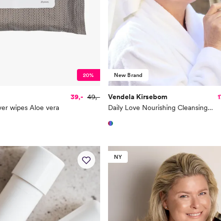
20%
New Brand
39,-
49,-
Vendela Kirsebom
1
r wipes Aloe vera
Daily Love Nourishing Cleansing Gel 150 ml
NY