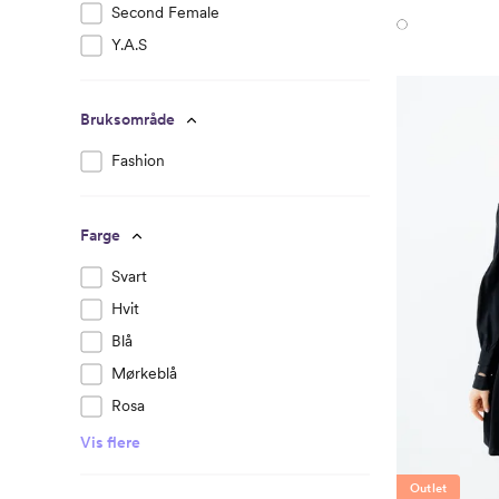
Second Female
Y.A.S
Bruksområde
Fashion
Farge
Svart
Hvit
Blå
Mørkeblå
Rosa
Vis flere
Outlet