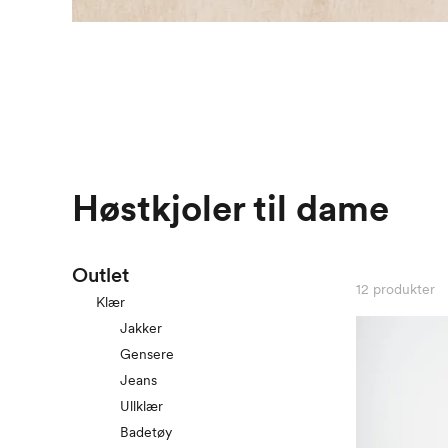
Høstkjoler til dame
Outlet
12
produkter
Klær
Jakker
Gensere
Jeans
Ullklær
Badetøy