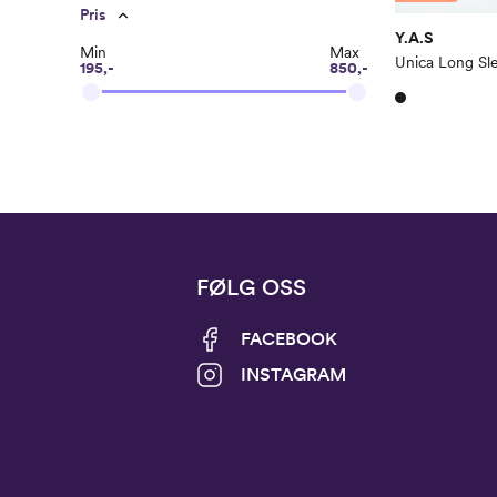
Pris
Y.A.S
Min
Max
Unica Long Sle
195,-
850,-
FØLG OSS
FACEBOOK
INSTAGRAM