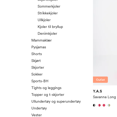
Sommerkjoler
Strikkekjoler
Ullkjoler
Kjoler til bryllup
Denimkjoler
Mammaklær
Pysjamas
Shorts
Skjørt
Skjorter
Sokker
Outlet
Sports-BH
Tights og leggings
Y.A.S
Topper og t-skjorter
Savanna Long 
Ullundertøy og superundertøy
Undertøy
Vester