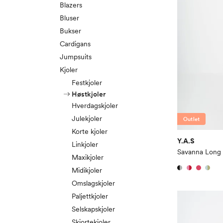
Blazers
Bluser
Bukser
Cardigans
Jumpsuits
Kjoler
Festkjoler
Høstkjoler
Hverdagskjoler
Julekjoler
Outlet
Korte kjoler
Y.A.S
Linkjoler
Savanna Long 
Maxikjoler
Midikjoler
Omslagskjoler
Paljettkjoler
Selskapskjoler
Skjortekjoler