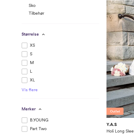
Sko
Tilbehør
Størrelse
XS
S
M
L
XL
Vis flere
Merker
Outlet
B.YOUNG
Y.A.S
Part Two
Holi Long Sle