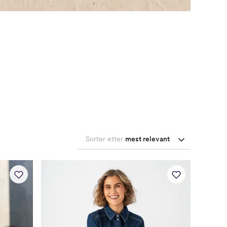
Sorter etter
mest relevant