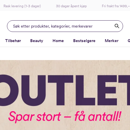
Rask levering (1-3 dager)
30 dager åpent kjøp
Fri frakt fra 1499,–
Tilbehør
Beauty
Home
Bestselgere
Merker
G
-
-
-
-