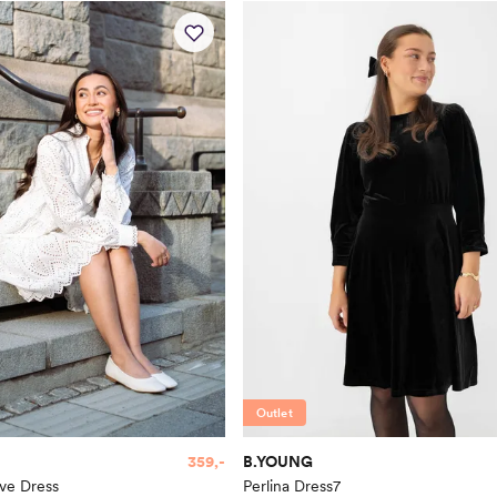
Outlet
359,-
B.YOUNG
eve Dress
Perlina Dress7