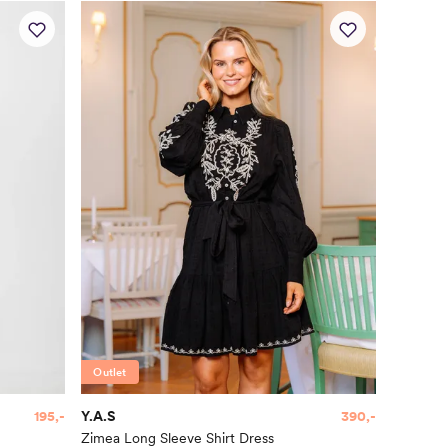
Outlet
195,-
Y.A.S
390,-
Zimea Long Sleeve Shirt Dress