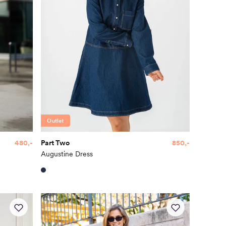
Outlet
480,-
Part Two
850,-
Augustine Dress