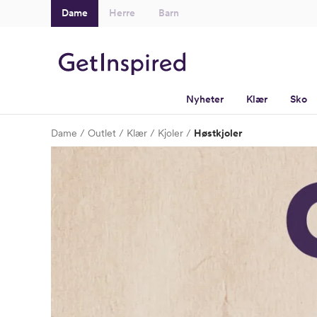
Dame
Herre
Barn
Nyheter
Klær
Sko
Dame
Outlet
Klær
Kjoler
Høstkjoler