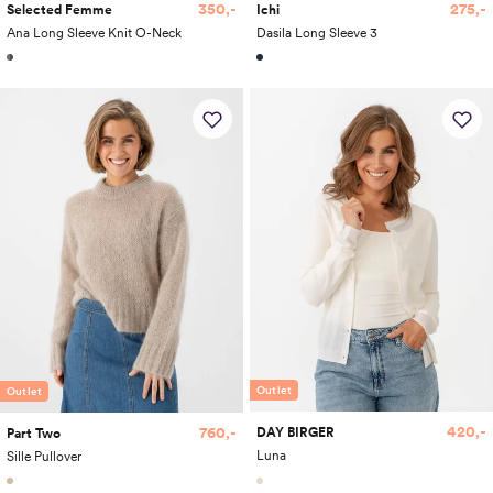
350,-
275,-
Selected Femme
Ichi
Ana Long Sleeve Knit O-Neck
Dasila Long Sleeve 3
Outlet
Outlet
420,-
760,-
DAY BIRGER
Part Two
Luna
Sille Pullover