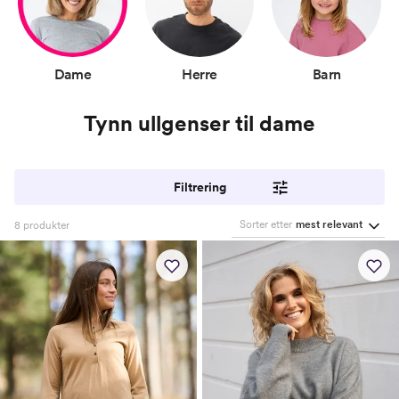
Dame
Herre
Barn
Tynn ullgenser til dame
Filtrering
Sorter etter
mest relevant
8
produkter