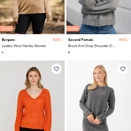
Outlet
Outlet
520,-
645,-
Bergans
Second Female
Lysebu Wool Henley Women
Brook Knit Drop Shoulder O-Neck