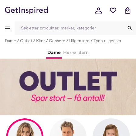
Dame
Outlet
Klær
Gensere
Ullgensere
Tynn ullgenser
-
-
-
-
Dame
Herre
Barn