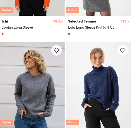
Outlet
Outlet
140,-
315,-
Ichi
Selected Femme
Jordan Long Sleeve
Lulu Long Sleeve Knit Frill Cuff O-Neck
Outlet
Outlet