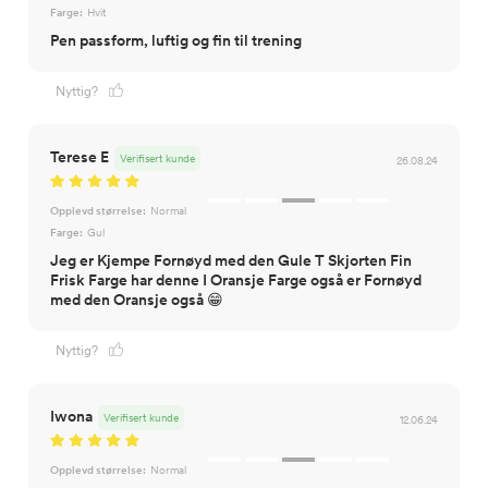
Farge:
Hvit
Pen passform, luftig og fin til trening
Nyttig?
Terese E
Verifisert kunde
26.08.24
Opplevd størrelse:
Normal
Farge:
Gul
Jeg er Kjempe Fornøyd med den Gule T Skjorten Fin
Frisk Farge har denne I Oransje Farge også er Fornøyd
med den Oransje også 😁
Nyttig?
Iwona
Verifisert kunde
12.06.24
Opplevd størrelse:
Normal