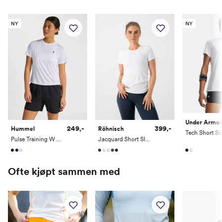
Bryst
77-83
83-89
89-95
95-101
101-107
NY
NY
Midje
61-67
67-73
73-79
79-85
85-91
Hofte
85-91
91-97
97-103
103-109
109-115
Innside ben
73-75
75-77
77-80
80-83
83-86
Ermlengde
59.5-61
61-62
62-64
64-66
66-68
Under Armo
249,-
399,-
Hummel
Röhnisch
Pulse Training W T-Shirt Short Sleeve
Jacquard Short Sleeve Top
Ofte kjøpt sammen med