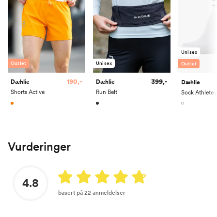
Unisex
Outlet
Unisex
Outlet
190,-
399,-
Dæhlie
Dæhlie
Dæhlie
Shorts Active
Run Belt
Vurderinger
4.8
basert på 22 anmeldelser