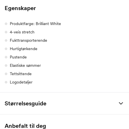
Egenskaper
Produktfarge: Brilliant White
4-veis stretch
Fukttransporterende
Hurtigtørkende
Pustende
Elastiske sømmer
Tettsittende
Logodetaljer
Størrelsesguide
Dæhlie
XS
S
M
L
XL
Anbefalt til deg
Høyde
153-159
159-165
165-171
171-177
177-183