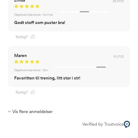
Linda
26.07.23
Opplevd størrelse:
Normal
Godt stoff som puster bra!
Nyttig?
Maren
10.07.23
Opplevd størrelse:
Stor
Favoritten til trening, litt stor i str!
Nyttig?
Vis flere anmeldelser
Verified by Trustvoice