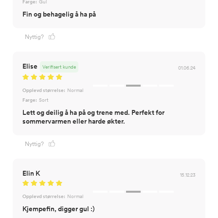
Farge:
Gul
Fin og behagelig å ha på
Nyttig?
Elise
Verifisert kunde
01.06.24
Opplevd størrelse:
Normal
Farge:
Sort
Lett og deilig å ha på og trene med. Perfekt for
sommervarmen eller harde økter.
Nyttig?
Elin K
15.12.23
Opplevd størrelse:
Normal
Kjempefin, digger gul :)