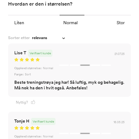
Hvordan er den i størrelsen?
Liten
Normal
Stor
Sorter etter
Lise T
Verifisert kunde
21.07.25
Opplevd størrelse:
Normal
Farge:
Sort
Beste treningstrøya jeg har! Så luftig, myk og behagelig.
Må nok ha den i hvit også. Anbefales!
Nyttig?
Tonje H
Verifisert kunde
16.05.25
Opplevd størrelse:
Normal