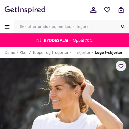
Nå:
RYDDESALG
– Opptil 70%
-
-
-
-
Dame
Klær
Topper og t-skjorter
T-skjorter
Logo t-skjorter
Lagt i kurven, utmerket valg!
Til kassen