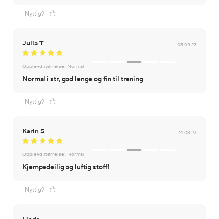
Nyttig?
Julia T
03.09.23
Opplevd størrelse:
Normal
Normal i str, god lenge og fin til trening
Nyttig?
Karin S
14.08.23
Opplevd størrelse:
Normal
Kjempedeilig og luftig stoff!
Nyttig?