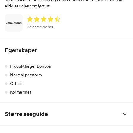
alltid ser gjennomført ut.
33 anmeldelser
Egenskaper
Produktfarge: Bonbon
Normal passform
O-hals
Kormermet
Størrelsesguide
Størrelse
XS
S
M
L
XL
XXL