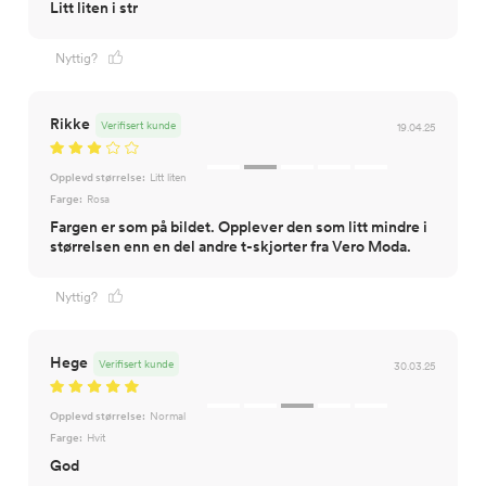
Litt liten i str
Nyttig?
Rikke
Verifisert kunde
19.04.25
Opplevd størrelse:
Litt liten
Farge:
Rosa
Fargen er som på bildet. Opplever den som litt mindre i
størrelsen enn en del andre t-skjorter fra Vero Moda.
Nyttig?
Hege
Verifisert kunde
30.03.25
Opplevd størrelse:
Normal
Farge:
Hvit
God