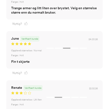
Farge:
Hvit
Trange armer og litt liten over brystet. Velg en størrelse
større enn du normalt bruker.
Nyttig?
June
Verifisert kunde
24.03.26
Opplevd størrelse:
Normal
Farge:
Hvit
Fin t skjorte
Nyttig?
Renate
Verifisert kunde
22.02.26
Opplevd størrelse:
Litt liten
Farge:
Hvit