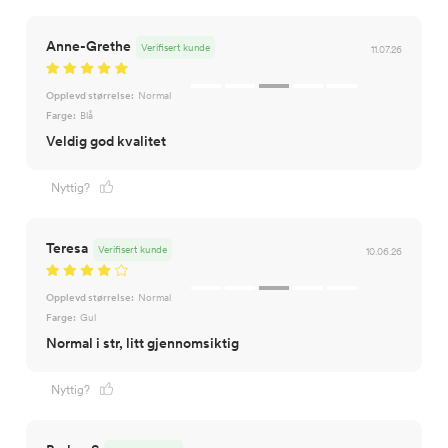
Anne-Grethe
Verifisert kunde
11.07.26
Opplevd størrelse:
Normal
Farge:
Blå
Veldig god kvalitet
Nyttig?
Teresa
Verifisert kunde
10.06.26
Opplevd størrelse:
Normal
Farge:
Gul
Normal i str, litt gjennomsiktig
Nyttig?