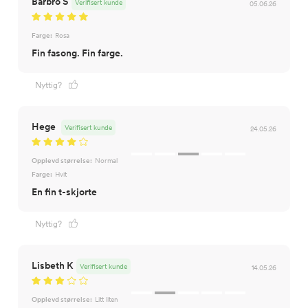
Barbro S
Verifisert kunde
05.06.26
Farge:
Rosa
Fin fasong. Fin farge.
Nyttig?
Hege
Verifisert kunde
24.05.26
Opplevd størrelse:
Normal
Farge:
Hvit
En fin t-skjorte
Nyttig?
Lisbeth K
Verifisert kunde
14.05.26
Opplevd størrelse:
Litt liten