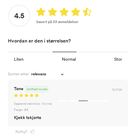
4.5
basert på 33 anmeldelser
Hvordan er den i størrelsen?
Liten
Normal
Stor
Sorter etter
Tone
Verifisert kunde
12.07.26
Opplevd størrelse:
Normal
Farge:
Blå
Kjekk tskjorte
Nyttig?