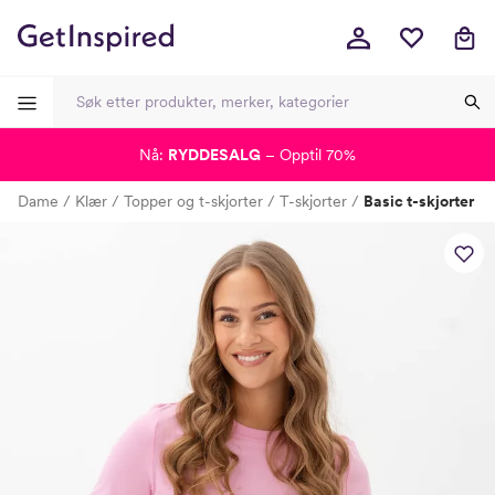
Nå:
RYDDESALG
– Opptil 70%
-
-
-
-
Dame
Klær
Topper og t-skjorter
T-skjorter
Basic t-skjorter
Lagt i kurven, utmerket valg!
Til kassen