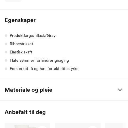
Egenskaper
Produktfarge: Black/Gray
Ribbestrikket
Elastisk skaft
Flate sømmer forhindrer gnaging
Forsterket tå og hæl for økt slitestyrke
Materiale og pleie
94 % bomull / 4 % polyamid / 2 % elastan (Lycra)
Anbefalt til deg