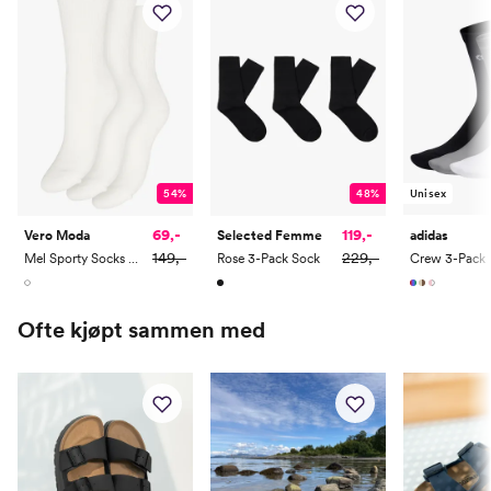
54%
48%
Unisex
69,-
119,-
Vero Moda
Selected Femme
adidas
149,-
229,-
Mel Sporty Socks 3-Pack
Rose 3-Pack Sock
Crew 3-Pack
Ofte kjøpt sammen med