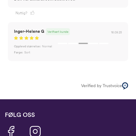
Nyttig?
Inger-Helene G
Verifisert kunde
16.09.25
Opplevd størrelse:
Normal
Farge:
Sort
Verified by Trustvoice
FØLG OSS