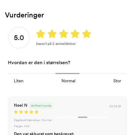
Vurderinger
5.0
basert på 2 anmeldelser
Hvordan er den i størrelsen?
Liten
Normal
Stor
Noel N
Verifisert kunde
03.06.26
Opplevd størrelse:
Normal
Farge:
Hvit
Den var akkurat som beskrevet.