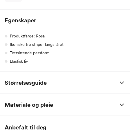
Egenskaper
Produktfarge: Rosa
Ikoniske tre striper langs låret
Tettsittende passform
Elastisk liv
Størrelsesguide
adidas
XS
S
M
L
XL
Materiale og pleie
Bryst
75
80
85
90
95
90 % Bomull, 10 % Elastan
Midje
65
70
75
80
85
Anbefalt til deg
Hofte
93
98
103
108
113