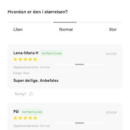
Hvordan er den i størrelsen?
Liten
Normal
Stor
Lena-Maria H
Verifisert kunde
04.07.25
Opplevd størrelse:
Normal
Farge:
Rosa
Super deilige. Anbefales
Nyttig?
Pål
Verifisert kunde
23.02.26
Opplevd størrelse:
Normal