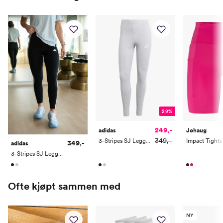
Innersøm
78
78.5
79
79.5
80
29%
249,-
adidas
Johaug
349,-
3-Stripes SJ Leggings
349,-
adidas
3-Stripes SJ Leggings
Ofte kjøpt sammen med
NY