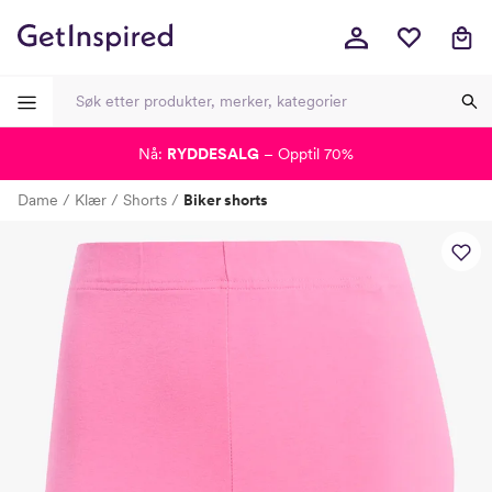
Nå:
RYDDESALG
– Opptil 70%
-
-
-
-
Dame
Klær
Shorts
Biker shorts
Lagt i kurven, utmerket valg!
Til kassen