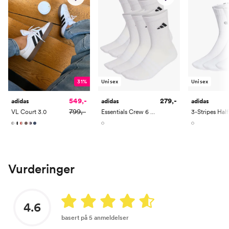
31%
Unisex
Unisex
549,-
279,-
adidas
adidas
adidas
799,-
VL Court 3.0
Essentials Crew 6 Pack
Vurderinger
4.6
basert på 5 anmeldelser