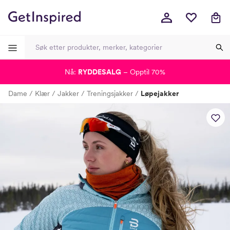
Nå:
RYDDESALG
– Opptil 70%
-
-
-
-
Dame
Klær
Jakker
Treningsjakker
Løpejakker
Lagt i kurven, utmerket valg!
Til kassen