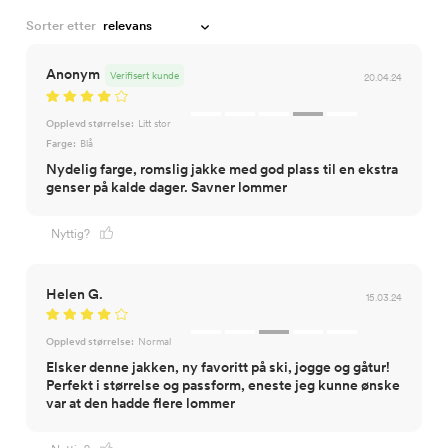
Sorter etter
Anonym
Verifisert kunde
20.04.24
Opplevd størrelse:
Litt stor
Farge:
Blå
Nydelig farge, romslig jakke med god plass til en ekstra
genser på kalde dager. Savner lommer
Nyttig?
Helen G.
15.03.24
Opplevd størrelse:
Normal
Elsker denne jakken, ny favoritt på ski, jogge og gåtur!
Perfekt i størrelse og passform, eneste jeg kunne ønske
var at den hadde flere lommer