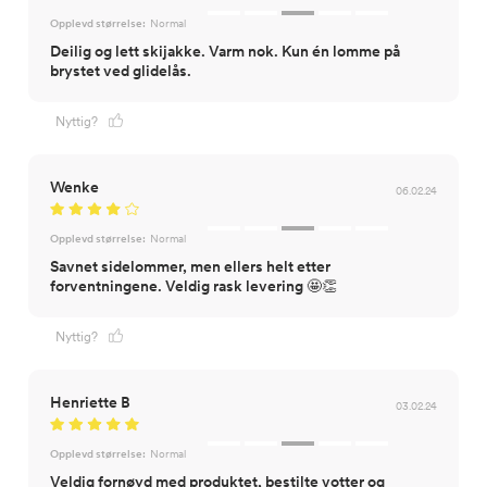
Opplevd størrelse:
Normal
Deilig og lett skijakke. Varm nok. Kun én lomme på
brystet ved glidelås.
Nyttig?
Wenke
06.02.24
Opplevd størrelse:
Normal
Savnet sidelommer, men ellers helt etter
forventningene. Veldig rask levering 🤩👏
Nyttig?
Henriette B
03.02.24
Opplevd størrelse:
Normal
Veldig fornøyd med produktet, bestilte votter og