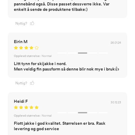
pannebånd også. Disse passet dessverre ikke. Var
enkelt å sende de produktene tilbake:)
Nyttig?
Eirin M
26.01.24
Opplevd størrelse:
Normal
Litt tynn for skijakke i nord.
Men veldig fin passform så denne blir nok mye i bruk👍
Nyttig?
Heidi F
30.12.23
Opplevd størrelse:
Normal
Flott jakke i god kvalitet. Størrelsen er bra. Rask
levering og god service