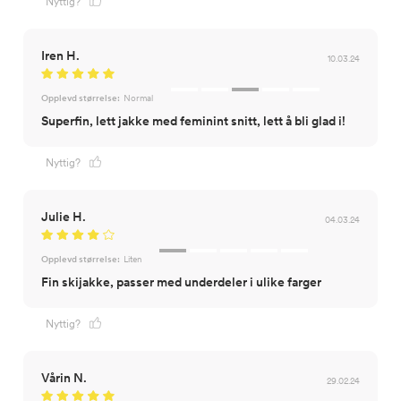
Nyttig?
Iren H.
10.03.24
Opplevd størrelse:
Normal
Superfin, lett jakke med feminint snitt, lett å bli glad i!
Nyttig?
Julie H.
04.03.24
Opplevd størrelse:
Liten
Fin skijakke, passer med underdeler i ulike farger
Nyttig?
Vårin N.
29.02.24