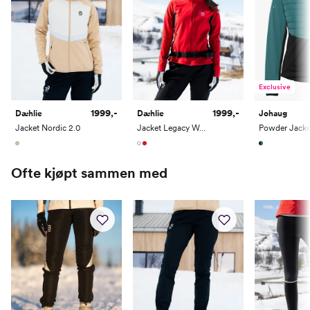
Ermlengde
59.5-61
61-62
62-64
64-66
66-68
Exclusive
1999,-
1999,-
Dæhlie
Dæhlie
Johaug
Jacket Nordic 2.0
Jacket Legacy Wool Women
Powder Jacke
Ofte kjøpt sammen med