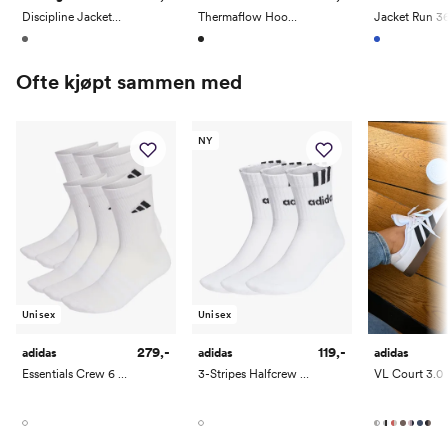
Discipline Jacket 2.0
Thermaflow Hood Full Zip
Ofte kjøpt sammen med
NY
Unisex
Unisex
279,-
119,-
adidas
adidas
adidas
Essentials Crew 6 Pack
3-Stripes Halfcrew 3 Pack
VL Court 3.0