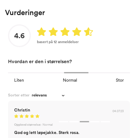
Vurderinger
4.6
basert på 12 anmeldelser
Hvordan er den i størrelsen?
Liten
Normal
Stor
Sorter etter
Christin
04.07.23
Opplevd størrelse:
Normal
God og lett løpejakke. Sterk rosa.