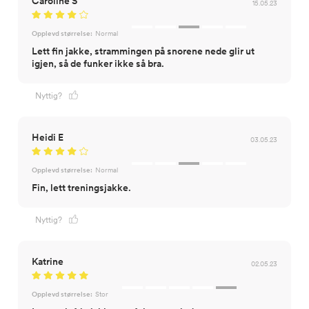
Caroline S
15.05.23
Opplevd størrelse:
Normal
Lett fin jakke, strammingen på snorene nede glir ut
igjen, så de funker ikke så bra.
Nyttig?
Heidi E
03.05.23
Opplevd størrelse:
Normal
Fin, lett treningsjakke.
Nyttig?
Katrine
02.05.23
Opplevd størrelse:
Stor