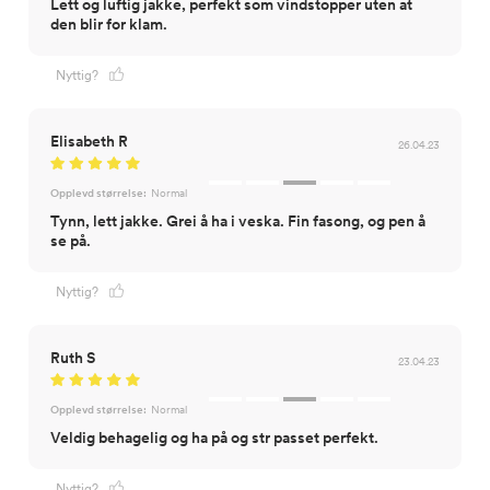
Lett og luftig jakke, perfekt som vindstopper uten at
den blir for klam.
Nyttig?
Elisabeth R
26.04.23
Opplevd størrelse:
Normal
Tynn, lett jakke. Grei å ha i veska. Fin fasong, og pen å
se på.
Nyttig?
Ruth S
23.04.23
Opplevd størrelse:
Normal
Veldig behagelig og ha på og str passet perfekt.
Nyttig?