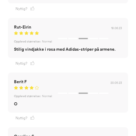
Nyttig?
Rut-Eirin
18.06.23
Opplevd størrelse:
Normal
Stilig vindjakke i rosa med Adidas-striper på armene.
Nyttig?
Berit F
20.05.23
Opplevd størrelse:
Normal
O
Nyttig?