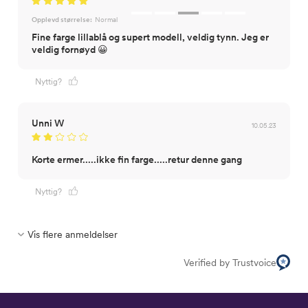
Opplevd størrelse:
Normal
Fine farge lillablå og supert modell, veldig tynn. Jeg er
veldig fornøyd 😀
Nyttig?
Unni W
10.05.23
Korte ermer.....ikke fin farge.....retur denne gang
Nyttig?
Vis flere anmeldelser
Verified by Trustvoice