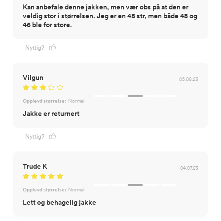
Kan anbefale denne jakken, men vær obs på at den er
veldig stor i størrelsen. Jeg er en 48 str, men både 48 og
46 ble for store.
Nyttig?
Vilgun
05.08.23
Opplevd størrelse:
Normal
Jakke er returnert
Nyttig?
Trude K
04.07.23
Opplevd størrelse:
Normal
Lett og behagelig jakke