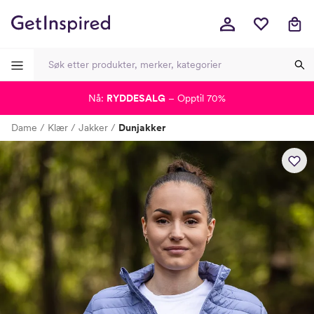
Nå:
RYDDESALG
– Opptil 70%
-
-
-
-
Dame
Klær
Jakker
Dunjakker
Lagt i kurven, utmerket valg!
Til kassen