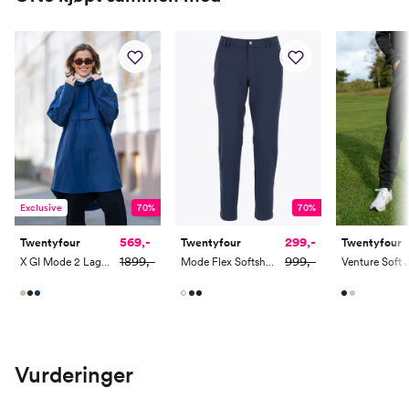
Exclusive
70%
70%
569,-
299,-
Twentyfour
Twentyfour
Twentyfour
1899,-
999,-
X GI Mode 2 Lags Poncho
Mode Flex Softshell Bukse
Vurderinger