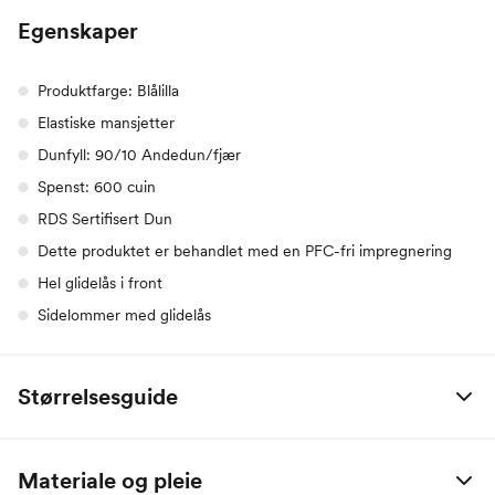
Egenskaper
Produktfarge: Blålilla
Elastiske mansjetter
Dunfyll: 90/10 Andedun/fjær
Spenst: 600 cuin
RDS Sertifisert Dun
Dette produktet er behandlet med en PFC-fri impregnering
Hel glidelås i front
Sidelommer med glidelås
Størrelsesguide
Størrelse
Bryst
Midje
Hofte
Innersøm
Høyde
Materiale og pleie
34
77-85
62-70
86-95
72-76
157-165