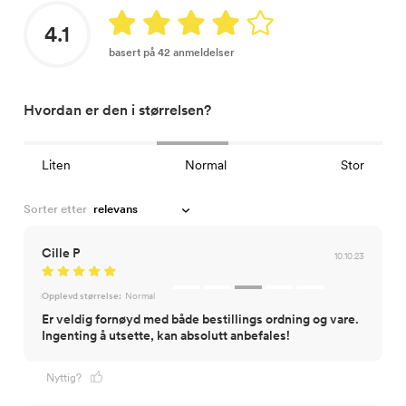
4.1
basert på 42 anmeldelser
Hvordan er den i størrelsen?
Liten
Normal
Stor
Sorter etter
Cille P
10.10.23
Opplevd størrelse:
Normal
Er veldig fornøyd med både bestillings ordning og vare.
Ingenting å utsette, kan absolutt anbefales!
Nyttig?