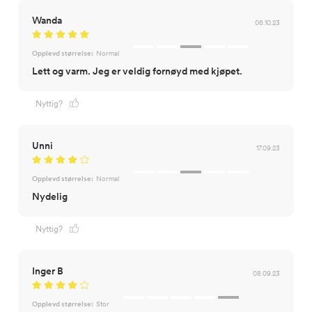
Wanda
06.10.23
Opplevd størrelse:
Normal
Lett og varm. Jeg er veldig fornøyd med kjøpet.
Nyttig?
Unni
17.09.23
Opplevd størrelse:
Normal
Nydelig
Nyttig?
Inger B
08.09.23
Opplevd størrelse:
Stor