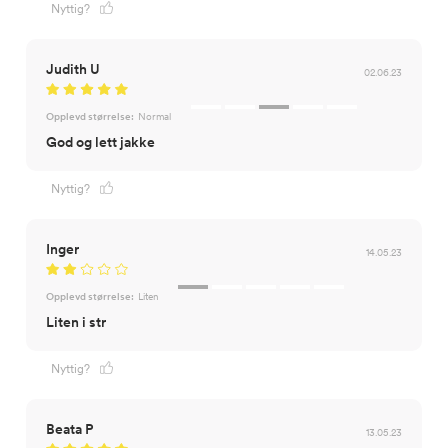
Nyttig?
Judith U
02.06.23
Opplevd størrelse:
Normal
God og lett jakke
Nyttig?
Inger
14.05.23
Opplevd størrelse:
Liten
Liten i str
Nyttig?
Beata P
13.05.23