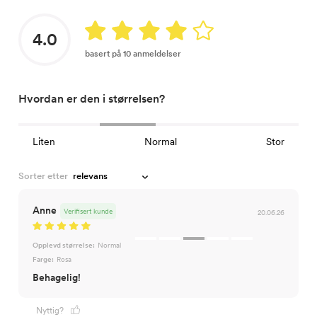
4.0
basert på 10 anmeldelser
Hvordan er den i størrelsen?
Liten
Normal
Stor
Sorter etter
Anne
Verifisert kunde
20.06.26
Opplevd størrelse:
Normal
Farge:
Rosa
Nyttig?