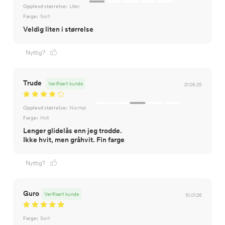
Opplevd størrelse:
Liten
Farge:
Sort
Veldig liten i størrelse
Nyttig?
Trude
Verifisert kunde
21.06.25
Opplevd størrelse:
Normal
Farge:
Hvit
Lenger glidelås enn jeg trodde.
Ikke hvit, men gråhvit. Fin farge
Nyttig?
Guro
Verifisert kunde
10.01.26
Farge:
Sort