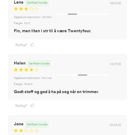
Lene
Verifisert kunde
09.07.25
Opplevd størrelse:
Litt liten
Farge:
Sort
Fin, men liten i str til å være Twentyfour.
Nyttig?
Helen
Verifisert kunde
03.07.25
Opplevd størrelse:
Normal
Farge:
Grønn
Godt stoff og god å ha på seg når en trimmer.
Nyttig?
Jone
Verifisert kunde
23.06.25