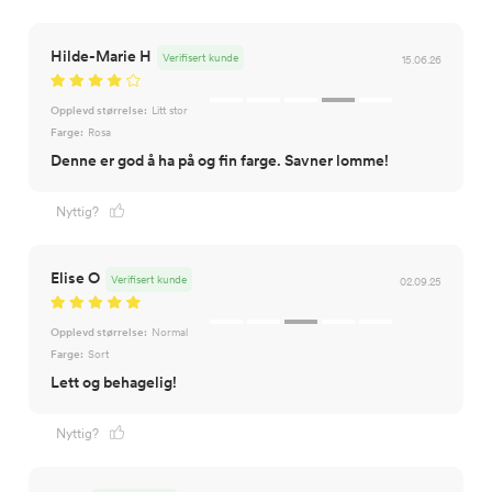
Hilde-Marie H
Verifisert kunde
15.06.26
Opplevd størrelse:
Litt stor
Farge:
Rosa
Denne er god å ha på og fin farge. Savner lomme!
Nyttig?
Elise O
Verifisert kunde
02.09.25
Opplevd størrelse:
Normal
Farge:
Sort
Lett og behagelig!
Nyttig?