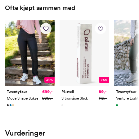
Ofte kjøpt sammen med
30%
25%
699,-
89,-
Twentyfour
Twentyfour
På stell
999,-
119,-
Mode Shape Bukse
Sitronsåpe Stick
Vurderinger