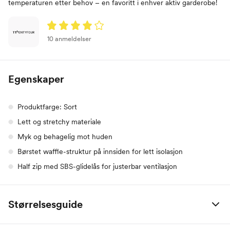
temperaturen etter behov – en favoritt i enhver aktiv garderobe!
10 anmeldelser
Egenskaper
Produktfarge: Sort
Lett og stretchy materiale
Myk og behagelig mot huden
Børstet waffle-struktur på innsiden for lett isolasjon
Half zip med SBS-glidelås for justerbar ventilasjon
Størrelsesguide
Størrelse
Bryst
Midje
Hofte
Innersøm
Høyde