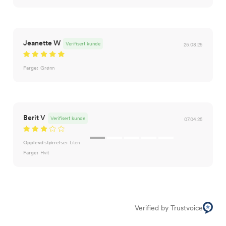
Jeanette W
Verifisert kunde
25.08.25
Farge:
Grønn
Berit V
Verifisert kunde
07.04.25
Opplevd størrelse:
Liten
Farge:
Hvit
Verified by Trustvoice