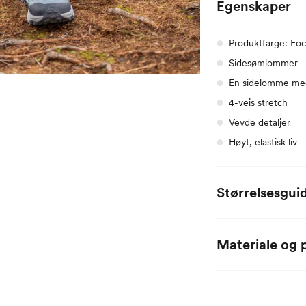
Egenskaper
Produktfarge: Foc
Sidesømlommer
En sidelomme med
4-veis stretch
Vevde detaljer
Høyt, elastisk liv
Størrelsesgui
adidas
XS
Materiale og p
Bryst
75
Forside: 89% Nylon +
Midje
65
Elastan
Hofte
93