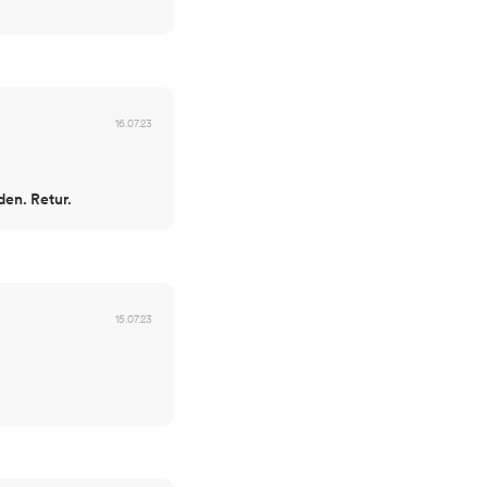
16.07.23
den. Retur.
15.07.23