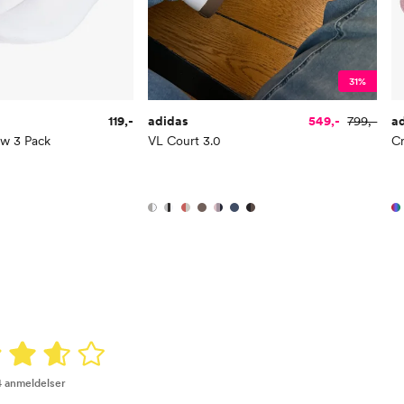
31%
119,-
adidas
549,-
799,-
a
ew 3 Pack
VL Court 3.0
C
4 anmeldelser