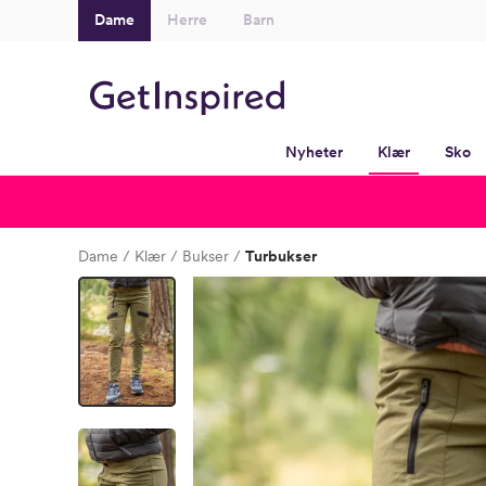
Dame
Herre
Barn
Nyheter
Klær
Sko
Dame
Klær
Bukser
Turbukser