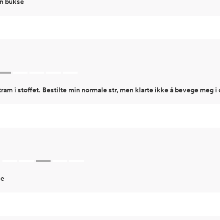
fin bukse
stram i stoffet. Bestilte min normale str, men klarte ikke å bevege meg i 
se