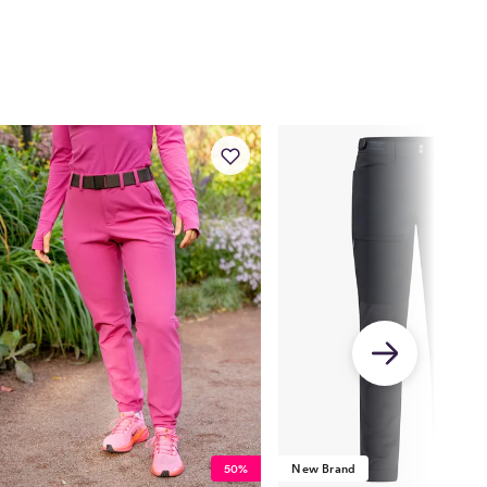
78.5
79
79.5
80
50%
New Brand