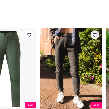
Innersøm
78
25%
50%