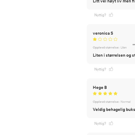
Litt vel høyt liv men 
Nyttig?
veronica S
Opplevd størrelse:
Liten
Liten i størrelsen og 
Nyttig?
Hege B
Opplevd størrelse:
Normal
Veldig behagelig buk
Nyttig?