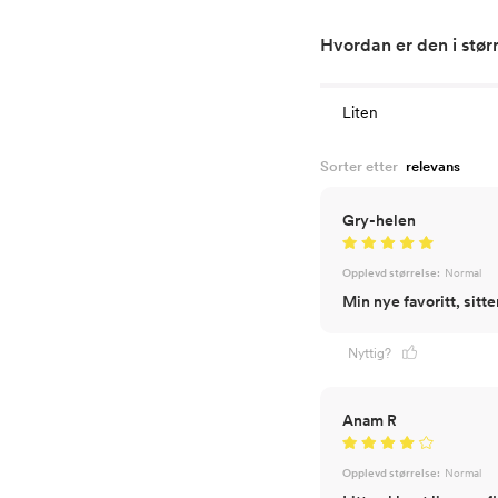
Hvordan er den i stør
Liten
Sorter etter
Gry-helen
Opplevd størrelse:
Normal
Min nye favoritt, sitte
Nyttig?
Anam R
Opplevd størrelse:
Normal