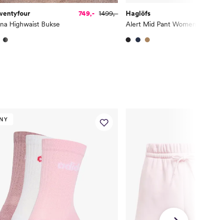
wentyfour
749,-
1499,-
Haglöfs
126
na Highwaist Bukse
Alert Mid Pant Women
NY