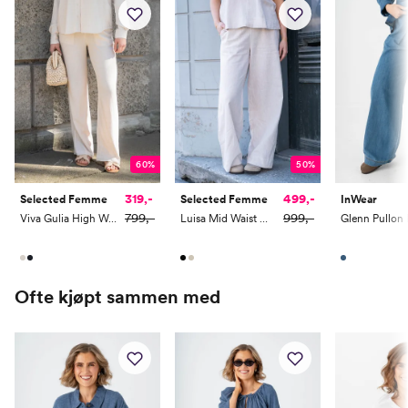
60%
50%
319,-
499,-
Selected Femme
Selected Femme
InWear
799,-
999,-
Viva Gulia High Waist Long Sun Pant
Luisa Mid Waist Wide Linen Blend Pant
Glenn Pullon 
Ofte kjøpt sammen med