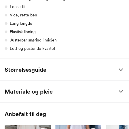
Loose fit
Vide, rette ben
Lang lengde
Elastisk linning
Justerbar snøring i midjen
Lett og pustende kvalitet
Størrelsesguide
MSCH
XS
S
M
L
XL
Materiale og pleie
Bryst
84
88
92
96
100
55% lin / 45% viskose
Midje
68
72
76
80
84
Anbefalt til deg
Hofte
92
96
100
104
108
Innersøm
80
80
80
80
80