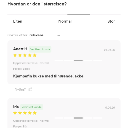
Hvordan er den i størrelsen?
Liten
Normal
Stor
Sorter etter
Anett H
Verifisert kunde
24.06.26
Opplevd størrelse:
Normal
Farge:
Beige
Kjempefin bukse med tilhørende jakke!
Nyttig?
Iris
Verifisert kunde
14.06.26
Opplevd størrelse:
Normal
Farge:
Blå