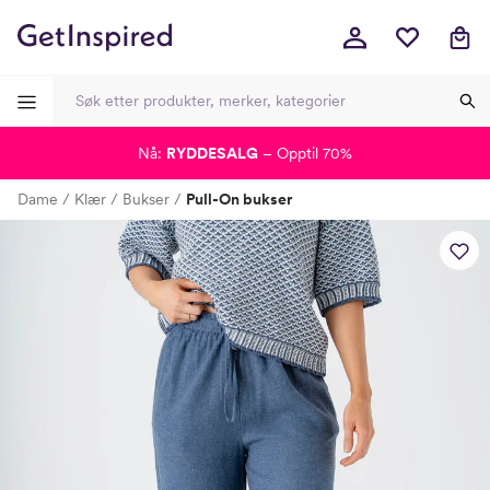
Nå:
RYDDESALG
– Opptil 70%
-
-
-
-
Dame
Klær
Bukser
Pull-On bukser
Lagt i kurven, utmerket valg!
Til kassen