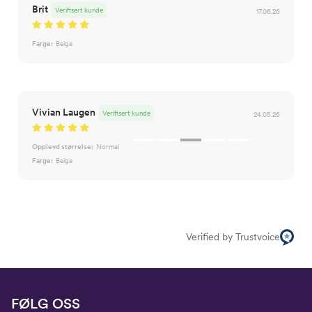
Brit
Verifisert kunde
17.06.26
Farge:
Beige
Vivian Laugen
Verifisert kunde
24.05.26
Opplevd størrelse:
Normal
Farge:
Beige
Verified by Trustvoice
FØLG OSS