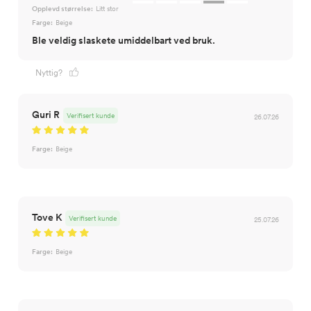
Opplevd størrelse:
Litt stor
Farge:
Beige
Ble veldig slaskete umiddelbart ved bruk.
Nyttig?
Guri R
Verifisert kunde
26.07.26
Farge:
Beige
Tove K
Verifisert kunde
25.07.26
Farge:
Beige