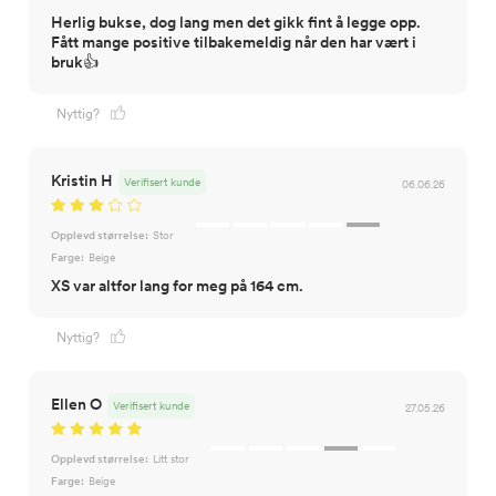
Herlig bukse, dog lang men det gikk fint å legge opp.
Fått mange positive tilbakemeldig når den har vært i
bruk👍
Nyttig?
Kristin H
Verifisert kunde
06.06.26
Opplevd størrelse:
Stor
Farge:
Beige
XS var altfor lang for meg på 164 cm.
Nyttig?
Ellen O
Verifisert kunde
27.05.26
Opplevd størrelse:
Litt stor
Farge:
Beige