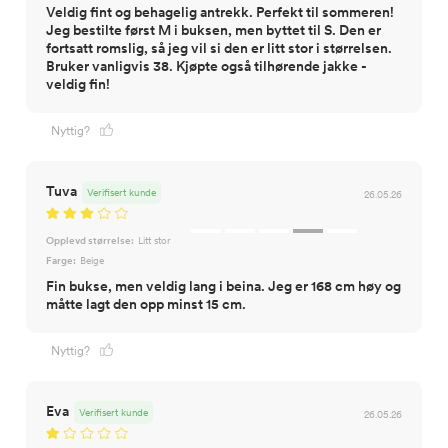
Veldig fint og behagelig antrekk. Perfekt til sommeren!
Jeg bestilte først M i buksen, men byttet til S. Den er
fortsatt romslig, så jeg vil si den er litt stor i størrelsen.
Bruker vanligvis 38. Kjøpte også tilhørende jakke -
veldig fin!
Nyttig?
Tuva
Verifisert kunde
26.05.26
Opplevd størrelse:
Litt stor
Farge:
Beige
Fin bukse, men veldig lang i beina. Jeg er 168 cm høy og
måtte lagt den opp minst 15 cm.
Nyttig?
Eva
Verifisert kunde
26.05.26