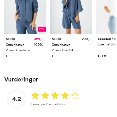
70%
329,-
799,-
Selected F
MSCH
MSCH
1099,-
Copenhagen
Copenhagen
Viana Ginia Jacket
Viana Ginia 2/4 Top
Vurderinger
4.2
basert på 10 anmeldelser