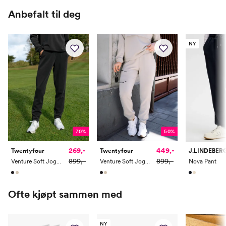
Anbefalt til deg
Hofte
93
98
103
108
113
Innersøm
78
78.5
79
79.5
80
NY
50%
70%
449,-
269,-
Twentyfour
Twentyfour
J.LINDEBER
899,-
899,-
Venture Soft Jogger
Venture Soft Jogger
Nova Pant
Ofte kjøpt sammen med
NY