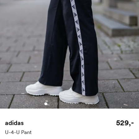
529,-
adidas
U-4-U Pant