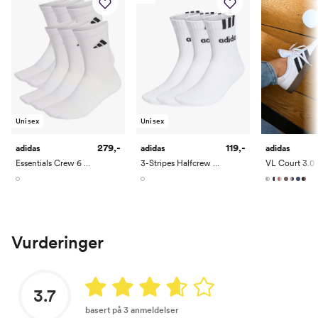
Unisex
Unisex
279,-
119,-
adidas
adidas
adidas
Essentials Crew 6 Pack
3-Stripes Halfcrew 3 Pack
VL Court 3.0
Vurderinger
3.7
basert på 3 anmeldelser