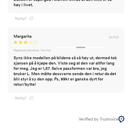
høy i livet.
Nyttig?
Margarita
30.01.21
Opplevd størrelse:
Normal
Syns ikke modellen på bildene så så høy ut, dermed tok
sjansen på å kjøpe den. Viste seg at den var altfor lang
for meg. Jeg er 1,57. Selve passformen var bra, jeg
bruker L. Men måtte dessverre sende den i retur da det
blir styr å sy den opp. Ps, 69kr er ganske dyrt for
retur/bytte!
Nyttig?
Verified by Trustvoice