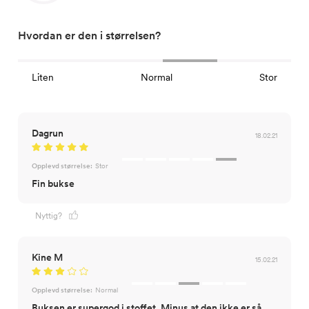
Hvordan er den i størrelsen?
Liten
Normal
Stor
Dagrun
18.02.21
Opplevd størrelse:
Stor
Fin bukse
Nyttig?
Kine M
15.02.21
Opplevd størrelse:
Normal
Buksen er supergod i stoffet. Minus at den ikke er så