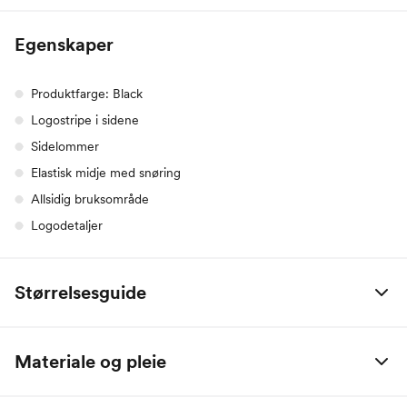
Egenskaper
Produktfarge: Black
Logostripe i sidene
Sidelommer
Elastisk midje med snøring
Allsidig bruksområde
Logodetaljer
Størrelsesguide
adidas
XS
S
M
L
XL
Materiale og pleie
Bryst
75
80
85
90
95
75% resirkulert polyester / 25% elastan
Midje
65
70
75
80
85