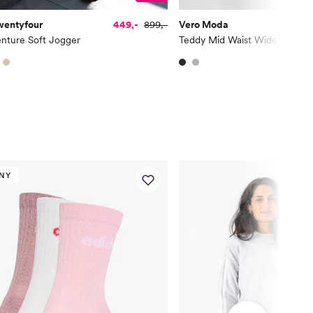
wentyfour
449,-
899,-
Vero Moda
nture Soft Jogger
Teddy Mid Waist Wide Pants
NY