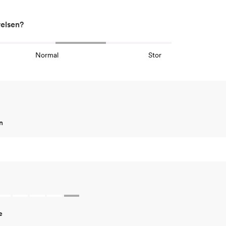
relsen?
Normal
Stor
n
e