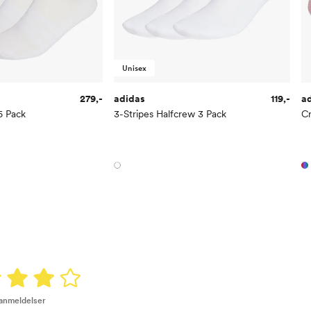
Unisex
279,-
adidas
119,-
a
6 Pack
3-Stripes Halfcrew 3 Pack
C
 anmeldelser