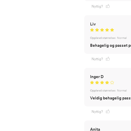
Nyttig?
Liv
Opplevd størrelse:
Normal
Behagelig og passet p
Nyttig?
Inger D
Opplevd størrelse:
Normal
Veldig behagelig pas
Nyttig?
Anita