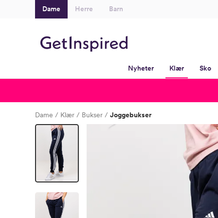
Dame
Herre
Barn
Nyheter
Klær
Sko
Dame
Klær
Bukser
Joggebukser