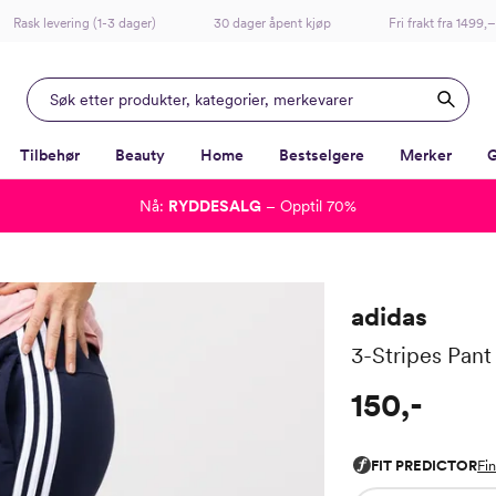
Rask levering (1-3 dager)
30 dager åpent kjøp
Fri frakt fra 1499,–
Tilbehør
Beauty
Home
Bestselgere
Merker
G
Nå:
RYDDESALG
– Opptil 70%
-
-
-
-
Lagt i kurven, utmerket valg!
Til kassen
adidas
3-Stripes Pant
150,-