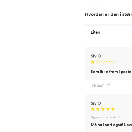
Hvordan er den i stør
Liten
Siv O
Kom ikke frem i poste
Nyttig?
Siv O
Opplevd størrelse:
Stor
Må ha i sort også! Lov