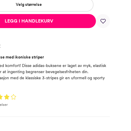
Velg størrelse
LEGG I HANDLEKURV
t
se med ikoniske striper
ed komfort! Disse adidas-buksene er laget av myk, elastisk
or at ingenting begrenser bevegelsesfriheten din.
sjon med de klassiske 3-stripes gir en uformell og sporty
elser