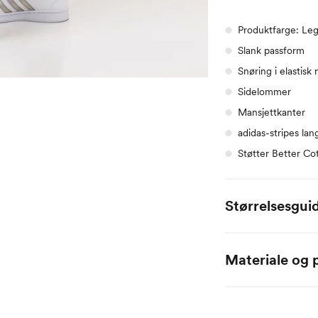
Produktfarge: Le
Slank passform
Snøring i elastisk 
Sidelommer
Mansjettkanter
adidas-stripes la
Støtter Better Cot
Størrelsesgui
adidas
XS
Materiale og p
Bryst
75
93% bomull / 7% elas
Midje
65
Hofte
93