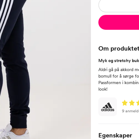
Om produkte
Myk og stretchy buk
Aldri gå på akkord m
bomull for å sørge f
Passformen i kombina
look!
9 anmeld
Egenskaper