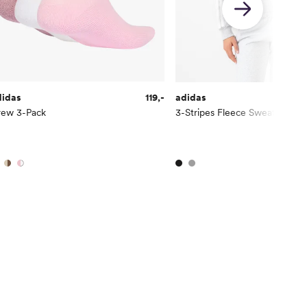
didas
119,-
adidas
2
rew 3-Pack
3-Stripes Fleece Sweater