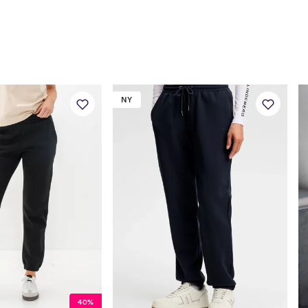
Innersøm
78
NY
40%