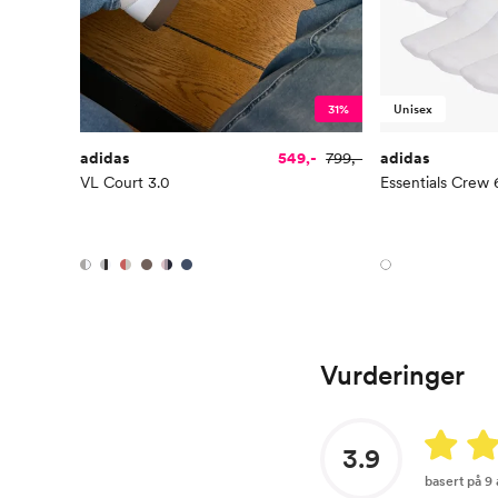
31%
Unisex
adidas
549,-
799,-
adidas
VL Court 3.0
Essentials Crew 
Vurderinger
3.9
basert på 9