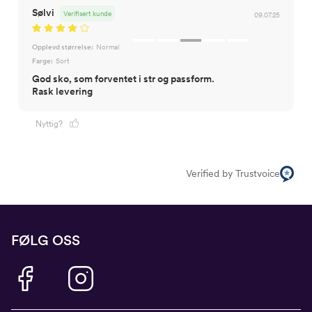
Sølvi
Verifisert kunde
09.07.25
Opplevd størrelse:
Normal
Farge:
Sort
God sko, som forventet i str og passform.
Rask levering
Nyttig?
Verified by Trustvoice
FØLG OSS