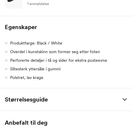
1 anmeldelse
Egenskaper
Produktfarge: Black / White
Overdel i kunstskinn som former seg etter foten
Perforerte detaljer i tå og sider for ekstra pusteevne
Slitesterk yttersåle i gummi
Polstret, lav krage
Størrelsesguide
EU
CM
UK
US
Anbefalt til deg
40
25
6
7