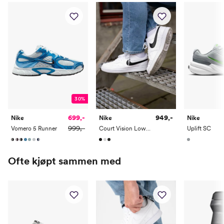
40.5
25.5
6.5
7.5
41
26
7
8
42
26.5
7.5
8.5
42.5
27
8
9
43
27.5
8.5
9.5
44
28
9
10
30%
44.5
28.5
9.5
10.5
699,-
949,-
Nike
Nike
Nike
999,-
Vomero 5 Runner
Court Vision Low Next Nature
Uplift SC
45
29
10
11
45.5
29.5
10.5
11.5
Ofte kjøpt sammen med
46
30
11
12