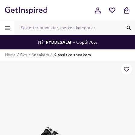
Nå:
RYDDESALG
– Opptil 70%
-
-
-
-
Herre
Sko
Sneakers
Klassiske sneakers
Lagt i kurven, utmerket valg!
Til kassen