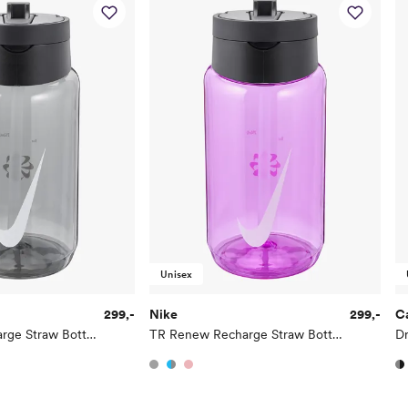
Unisex
299,-
Nike
299,-
C
TR Renew Recharge Straw Bottle 473ml
TR Renew Recharge Straw Bottle 473ml