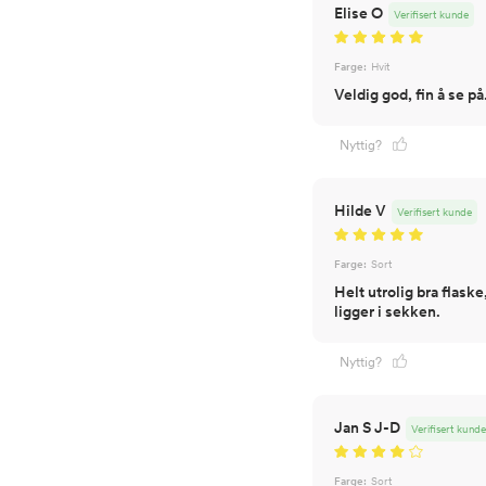
Elise O
Verifisert kunde
Farge:
Hvit
Veldig god, fin å se på
Nyttig?
Hilde V
Verifisert kunde
Farge:
Sort
Helt utrolig bra flask
ligger i sekken.
Nyttig?
Jan S J-D
Verifisert kunde
Farge:
Sort