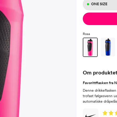
ONE SIZE
Rosa
Om produkte
Favorittflasken fra 
Denne drikkeflasken 
trofast følgesvenn u
automatiske dråpelås