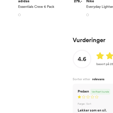
adidas
279,-
Nike
Essentials Crew 6 Pack
Vurderinger
4.6
basert på 2
Sorter etter
Preben
Verifisert kunde
Farge:
Sort
Lekker som en sil.