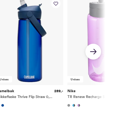
Unisex
Unisex
amelbak
289,-
Nike
Drikkeflaske Thrive Flip Straw 0,75L