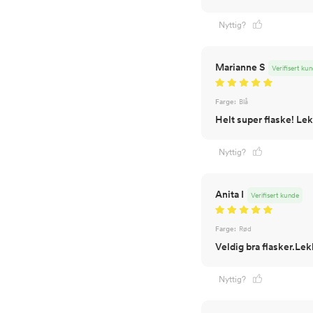
Nyttig?
Marianne S
Verifisert ku
Farge:
Blå
Helt super flaske! Lek
Nyttig?
Anita I
Verifisert kunde
Farge:
Rød
Veldig bra flasker.Lek
Nyttig?