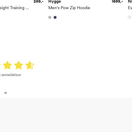
269,-
Hygge
1699,-
N
Everyday Lightweight Training No-Show Socks 6pk
Men's Pow Zip Hoodie
8 anmeldelser