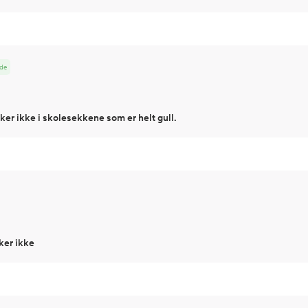
nde
ker ikke i skolesekkene som er helt gull.
ker ikke