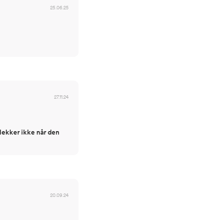
25.06.25
27.11.24
 lekker ikke når den
20.09.24