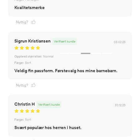
Kvalitetsmerke
Nyttig?
Sigrun Kristiansen
Verifisert kunde
03.02.26
Opplevd størrelse:
Normal
Farge:
Sort
Veldig fin passform. Førstevalg hos mine barnebarn.
Nyttig?
Christin H
Verifisert kunde
30.12.25
Farge:
Sort
Svært populær hos herren i huset.