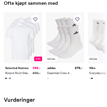
Ofte kjøpt sammen med
20%
Unisex
Unisex
399,-
279,-
Selected Homme
adidas
Nike
499,-
Roland Short Sleeve O-Neck 3-Pack Tee
Essentials Crew 6 Pack
Vurderinger