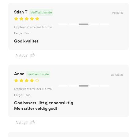
Stian T
Verifisert kunde
21.06.26
Opplevd størrelse:
Normal
Farge:
Sort
God kvalitet
Nyttig?
Anne
Verifisert kunde
03.06.26
Opplevd størrelse:
Normal
Farge:
Hvit
God boxers, litt gjennomsiktig
Men sitter veldig godt
Nyttig?