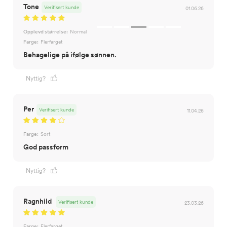
Tone
Verifisert kunde
01.06.26
Opplevd størrelse:
Normal
Farge:
Flerfarget
Nyttig?
Per
Verifisert kunde
11.04.26
Farge:
Sort
God passform
Nyttig?
Ragnhild
Verifisert kunde
23.03.26
Farge:
Flerfarget