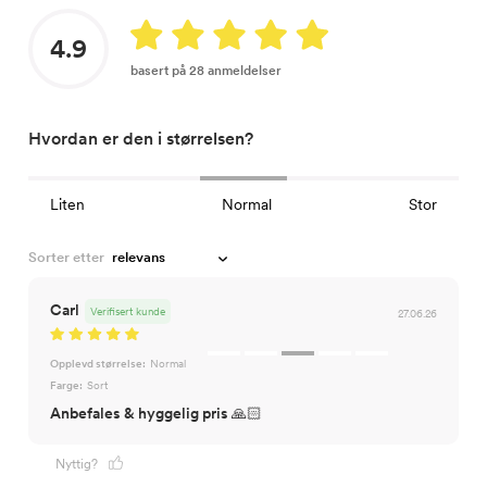
4.9
basert på 28 anmeldelser
Hvordan er den i størrelsen?
Liten
Normal
Stor
Sorter etter
Carl
Verifisert kunde
27.06.26
Opplevd størrelse:
Normal
Farge:
Sort
Anbefales & hyggelig pris 🙏🏻
Nyttig?