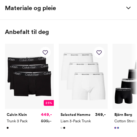
Materiale og pleie
95% bomull / 5% elastan
Anbefalt til deg
25%
449,-
349,-
Calvin Klein
Selected Homme
Björn Borg
599,-
Trunk 3 Pack
Liam 3-Pack Trunk