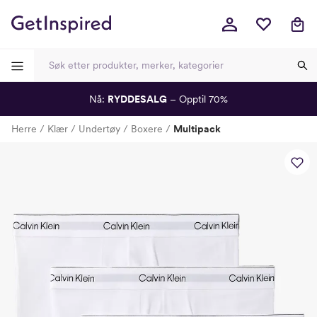
Nå:
RYDDESALG
– Opptil 70%
-
-
-
-
Herre
Klær
Undertøy
Boxere
Multipack
Lagt i kurven, utmerket valg!
Til kassen