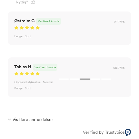
Nyttig?
Østreim G
Verifisert kunde
22.07.26
Farge:
Sort
Tobias H
Verifisert kunde
06.07.26
Opplevd størrelse:
Normal
Farge:
Sort
Vis flere anmeldelser
Verified by Trustvoice