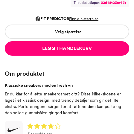
Tilbudet utløper:
0
2
d
1
8
t
2
3
m
4
7
s
Velg størrelse
LEGG I HANDLEKURV
Om produktet
Klassiske sneakers med en fresh vri
Er du klar for å løfte sneakergamet ditt? Disse Nike-skoene er
laget i et klassisk design, med trendy detaljer som gir det lille
ekstra. Perforeringene sørger for at føttene dine kan puste og
den solide gummisålen gir god komfort.
3 anmeldelser