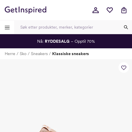
Nå:
RYDDESALG
– Opptil 70%
-
-
-
-
Herre
Sko
Sneakers
Klassiske sneakers
Lagt i kurven, utmerket valg!
Til kassen