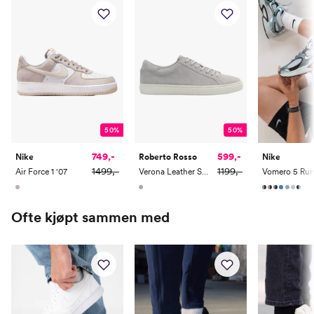
41
26
7
8
42
26.5
7.5
8.5
42.5
27
8
9
43
27.5
8.5
9.5
44
28
9
10
50%
50%
44.5
28.5
9.5
10.5
749,-
599,-
Nike
Roberto Rosso
Nike
1499,-
1199,-
Air Force 1 '07
Verona Leather Suede M
Vomero 5 Run
45
29
10
11
45.5
29.5
10.5
11.5
Ofte kjøpt sammen med
46
30
11
12