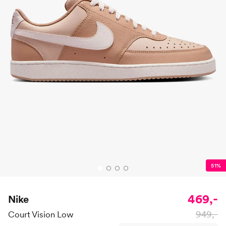
51%
469,-
Nike
949,-
Court Vision Low