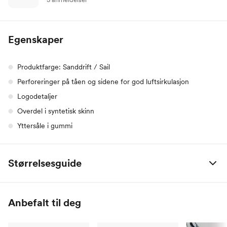
Egenskaper
Produktfarge: Sanddrift / Sail
Perforeringer på tåen og sidene for god luftsirkulasjon
Logodetaljer
Overdel i syntetisk skinn
Yttersåle i gummi
Størrelsesguide
EU
CM
UK
US
Anbefalt til deg
40
25
6
7
40.5
25.5
6.5
7.5