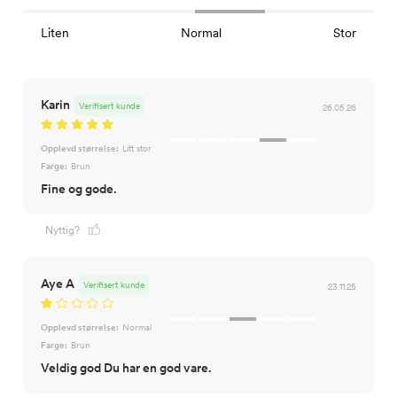
Liten
Normal
Stor
Karin
Verifisert kunde
26.05.26
Opplevd størrelse:
Litt stor
Farge:
Brun
Fine og gode.
Nyttig?
Aye A
Verifisert kunde
23.11.25
Opplevd størrelse:
Normal
Farge:
Brun
Veldig god Du har en god vare.