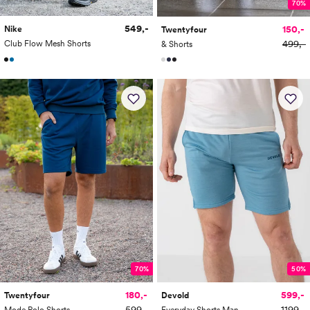
70%
549,-
150,-
Nike
Twentyfour
499,-
Club Flow Mesh Shorts
& Shorts
70%
50%
180,-
599,-
Twentyfour
Devold
599,-
1199,-