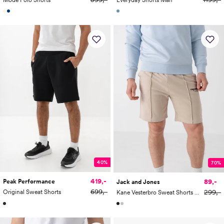
Mode Polo Shorts
Everyday Shorts Man
40%
70%
419,-
89,-
Peak Performance
Jack and Jones
699,-
299,-
Original Sweat Shorts
Kane Vesterbro Sweat Shorts Mid