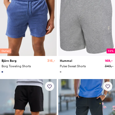
Outlet
52%
315,-
169,-
Björn Borg
Hummel
349,-
Borg Toweling Shorts
Pulse Sweat Shorts