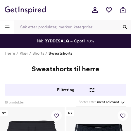
Nå:
RYDDESALG
– Opptil 70%
-
-
-
-
Herre
Klær
Shorts
Sweatshorts
Sweatshorts til herre
Filtrering
Sorter etter
mest relevant
18
produkter
NY
NY