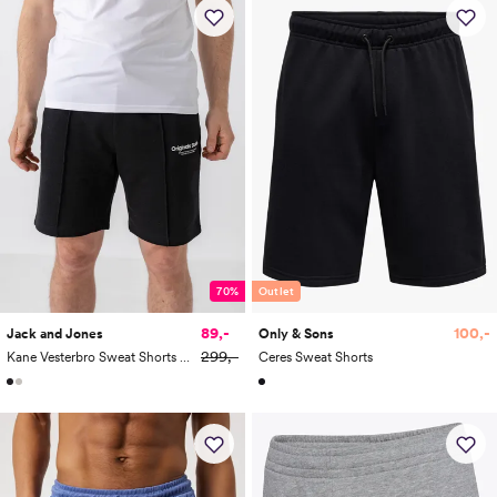
70%
Outlet
89,-
100,-
Jack and Jones
Only & Sons
299,-
Kane Vesterbro Sweat Shorts Mid
Ceres Sweat Shorts