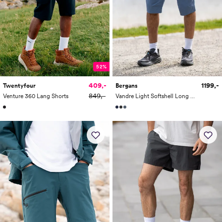
52%
1199,-
409,-
Bergans
Twentyfour
849,-
Vandre Light Softshell Long Shorts Men
Venture 360 Lang Shorts