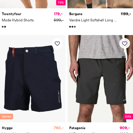
70%
179,-
1199,-
Twentyfour
Bergans
599,-
Mode Hybrid Shorts
Vandre Light Softshell Long Shorts Men
Outlet
30%
760,-
909,-
Hygge
Patagonia