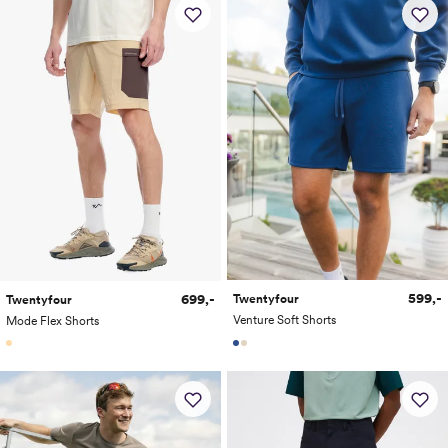
599,-
699,-
Twentyfour
Twentyfour
Venture Soft Shorts
Mode Flex Shorts