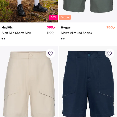
50%
Outlet
599,-
760,-
Haglöfs
Hygge
1199,-
Alert Mid Shorts Men
Men's Allround Shorts