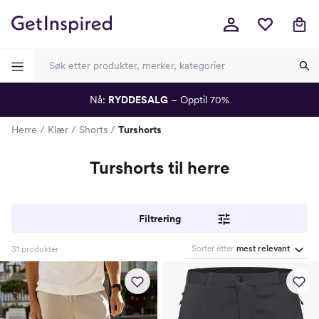
Nå:
RYDDESALG
– Opptil 70%
-
-
-
-
Herre
Klær
Shorts
Turshorts
Turshorts til herre
Filtrering
Sorter etter
mest relevant
31
produkter