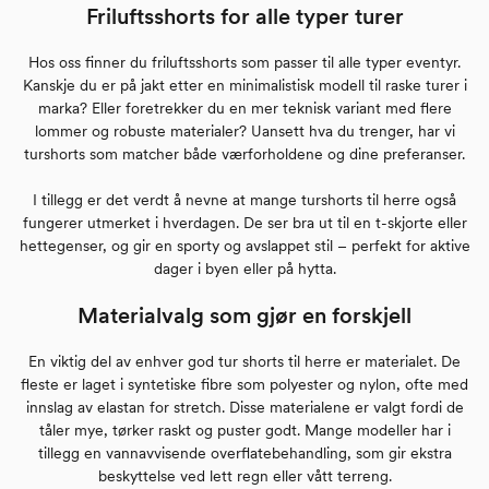
Friluftsshorts for alle typer turer
Hos oss finner du friluftsshorts som passer til alle typer eventyr.
Kanskje du er på jakt etter en minimalistisk modell til raske turer i
marka? Eller foretrekker du en mer teknisk variant med flere
lommer og robuste materialer? Uansett hva du trenger, har vi
turshorts som matcher både værforholdene og dine preferanser.
I tillegg er det verdt å nevne at mange turshorts til herre også
fungerer utmerket i hverdagen. De ser bra ut til en t-skjorte eller
hettegenser, og gir en sporty og avslappet stil – perfekt for aktive
dager i byen eller på hytta.
Materialvalg som gjør en forskjell
En viktig del av enhver god tur shorts til herre er materialet. De
fleste er laget i syntetiske fibre som polyester og nylon, ofte med
innslag av elastan for stretch. Disse materialene er valgt fordi de
tåler mye, tørker raskt og puster godt. Mange modeller har i
tillegg en vannavvisende overflatebehandling, som gir ekstra
beskyttelse ved lett regn eller vått terreng.