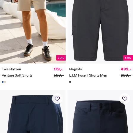
70%
50%
179,-
499,-
Twentyfour
Haglöfs
599,-
999,-
Venture Soft Shorts
L.I.M Fuse II Shorts Men