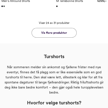
1299,-
Men's Allround Shorts
M Terrebonne Shorts
Viser 24 av 31 produkter
Vis flere produkter
Turshorts
Når sommeren melder sin ankomst og fjellene frister med nye
eventyr, finnes det få plagg som er like essensielle som en god
turshorts til herre. Den skal være lett, slitesterk og klar for alt fra
spontane dagsturer til lange fjellvandringer. Riktig friluftsshorts gir
deg ikke bare bedre komfort – den gjør også hele turopplevelsen
bedre.
Hvorfor velge turshorts?