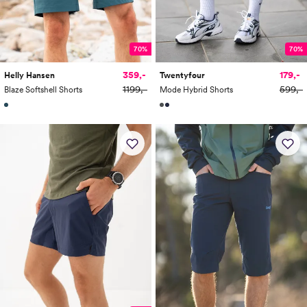
70%
70%
359,-
179,-
Helly Hansen
Twentyfour
1199,-
599,-
Blaze Softshell Shorts
Mode Hybrid Shorts