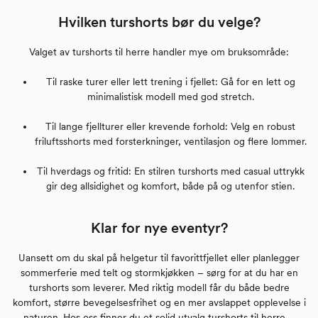
Hvilken turshorts bør du velge?
Valget av turshorts til herre handler mye om bruksområde:
Til raske turer eller lett trening i fjellet: Gå for en lett og
minimalistisk modell med god stretch.
Til lange fjellturer eller krevende forhold: Velg en robust
friluftsshorts med forsterkninger, ventilasjon og flere lommer.
Til hverdags og fritid: En stilren turshorts med casual uttrykk
gir deg allsidighet og komfort, både på og utenfor stien.
Klar for nye eventyr?
Uansett om du skal på helgetur til favorittfjellet eller planlegger
sommerferie med telt og stormkjøkken – sørg for at du har en
turshorts som leverer. Med riktig modell får du både bedre
komfort, større bevegelsesfrihet og en mer avslappet opplevelse i
naturen. Hos oss finner du et solid utvalg turshorts til herre –