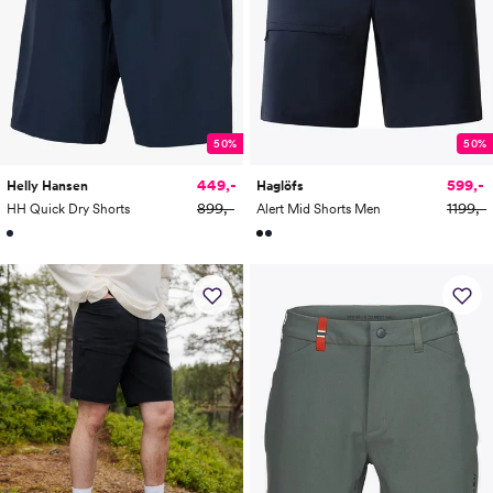
50%
50%
599,-
449,-
Haglöfs
Helly Hansen
1199,-
899,-
Alert Mid Shorts Men
HH Quick Dry Shorts