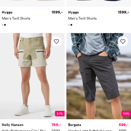
1599,-
1599,-
Hygge
Hygge
Men's Twill Shorts
Men's Twill Shorts
50%
50%
749,-
599,-
Helly Hansen
Bergans
1499,-
1199,-
Helly Performance Calvi Shorts
Vandre Light Softshell Long Shorts Men