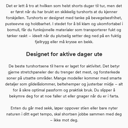
Det er lett å tro at hvilken som helst shorts duger til tur, men det
er først når du har brukt en skikkelig turshorts at du kjenner
forskjellen. Turshorts er designet med tanke på bevegelsesfrihet,
pusteevne og holdbarhet. I stedet for å bli klam og ukomfortabel i
bomull, får du funksjonelle materialer som transporterer fukt og
tørker raskt – ideelt når du plutselig setter deg ned på en fuktig
fjellrygg eller må krysse en bekk.
Designet for aktive dager ute
De beste turshortsene til herre er laget for aktivitet. Det betyr
gjerne stretchpaneler der du trenger det mest, og forsterkede
soner på utsatte områder. Mange modeller kommer med smarte
detaljer som glidelåslommer, beltehemper og justerbar midje – alt
for å sikre optimal passform og praktisk bruk. Du slipper å
bekymre deg for at noe faller ut eller gnager når du er i farta.
Enten du går med sekk, løper oppover stien eller bare nyter
naturen i ditt eget tempo, skal shortsen jobbe sammen med deg
– ikke mot deg.