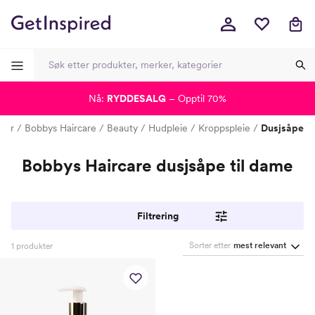
Nå:
RYDDESALG
– Opptil 70%
-
-
-
-
ker
Bobbys Haircare
Beauty
Hudpleie
Kroppspleie
Dusjsåpe
Bobbys Haircare dusjsåpe til dame
Filtrering
Sorter etter
mest relevant
1
produkter