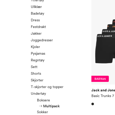
Yttertøy
Ullklær
Badetøy
Dress
Festdrakt
Jakker
Joggedresser
Kjoler
Pysjamas
Regntøy
Sett
Shorts
BARN25
Skjorter
T-skjorter og topper
Jack and Jone
Undertøy
Basic Trunks 7
Boksere
Multipack
Sokker