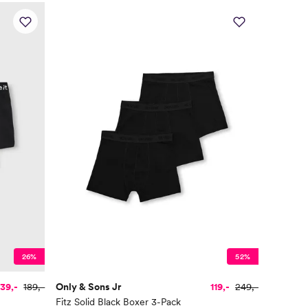
26%
52%
139,-
189,-
Only & Sons Jr
119,-
249,-
Fitz Solid Black Boxer 3-Pack