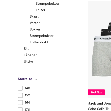
Strømpebukser
Truser
Skjørt
Vester
Sokker
Strømpebukser
Fotballdrakt
Sko
Tilbehør
Utstyr
Størrelse
140
BARN25
152
164
Jack and Jone
Soho Solid Tru
176