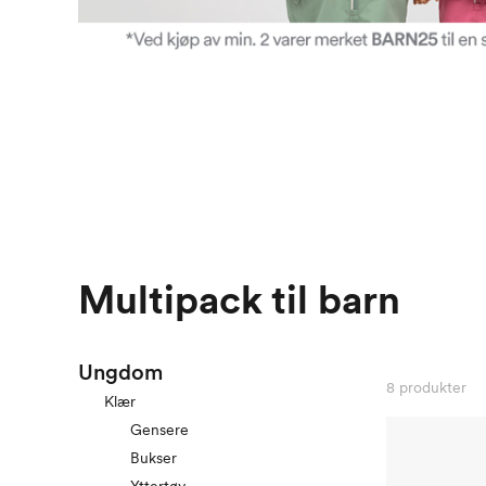
Multipack til barn
Ungdom
8
produkter
Klær
Gensere
Bukser