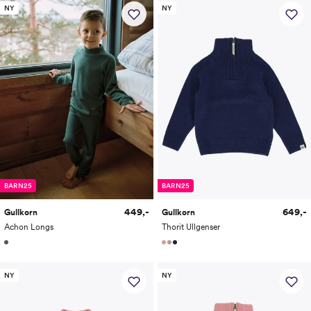
NY
NY
BARN25
BARN25
449,-
649,-
Gullkorn
Gullkorn
Achon Longs
Thorit Ullgenser
NY
NY