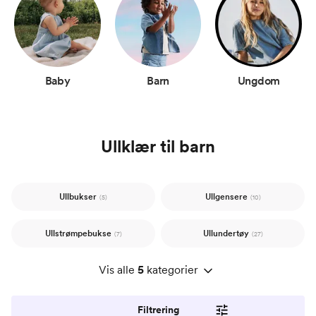
Baby
Barn
Ungdom
Ullklær til barn
Ullbukser
Ullgensere
(5)
(10)
Ullstrømpebukse
Ullundertøy
(7)
(27)
Vis alle
5
kategorier
Filtrering