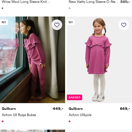
349,-
Wriss Wool Long Sleeve Knit Turtleneck
New Hatty Long Sleeve O-Neck Stitch Pullover
NY
NY
BARN25
449,-
649,-
Gullkorn
Gullkorn
Achon Ull Rysje Bukse
Achon Ullkjole