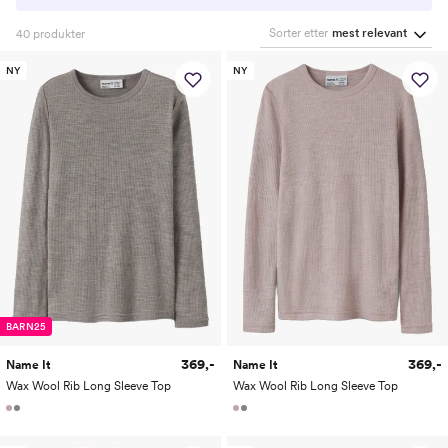
Sorter etter
mest relevant
40
produkter
NY
NY
BARN25
369,-
369,-
Name It
Name It
Wax Wool Rib Long Sleeve Top
Wax Wool Rib Long Sleeve Top