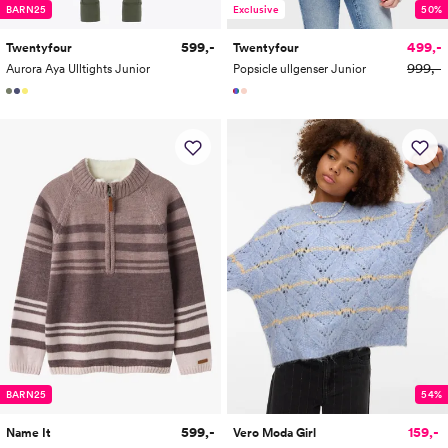
BARN25
Exclusive
50%
599,-
499,-
Twentyfour
Twentyfour
999,-
Aurora Aya Ulltights Junior
Popsicle ullgenser Junior
BARN25
54%
599,-
159,-
Name It
Vero Moda Girl