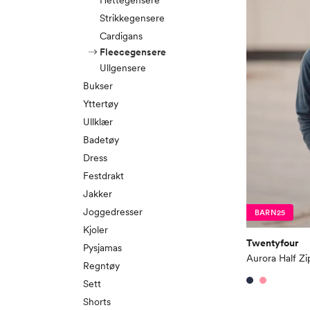
Hettegensere
Strikkegensere
Cardigans
Fleecegensere
Ullgensere
Bukser
Yttertøy
Ullklær
Badetøy
Dress
Festdrakt
Jakker
Joggedresser
BARN25
Kjoler
Twentyfour
Pysjamas
Aurora Half Zi
Regntøy
Sett
Shorts