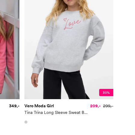
30%
349,-
Vero Moda Girl
209,-
299,-
Tina Trina Long Sleeve Sweat Box Junior