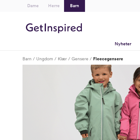
Dame
Herre
Barn
Nyheter
Barn
Ungdom
Klær
Gensere
Fleecegensere